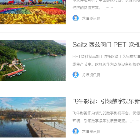
本文详细解析了中国邮政海运、水路及陆
经济的物流方案。 ...……
龙潭资讯网
Seitz 西兹阀门 PET
PET塑料制品加工依托吹塑工艺完成批
开店最怕“搜不到”为什么隔壁店铺没花钱，
揭秘！专业充电桩项目软
线生产节奏。吹瓶阀作为吹塑设备的核心
ai却天天给他免费派单？
哪些行业秘诀？
制品成型质量、维持产线正常运转的核心配
龙潭资讯网
生产工况迭代优化产品，打造适配塑料成型工艺
飞牛影视：引领数字娱乐新
飞牛影视作为领先的数字影视平台，凭借
环境，引领数字娱乐发展新潮流。 ...……
龙潭资讯网