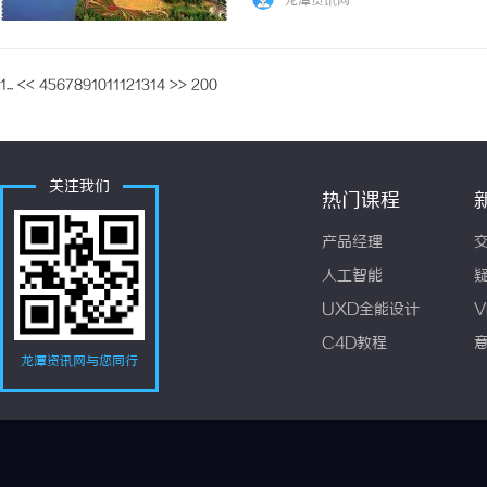
龙潭资讯网
1...
<<
4
5
6
7
8
9
10
11
12
13
14
>>
200
关注我们
热门课程
产品经理
人工智能
UXD全能设计
V
C4D教程
龙潭资讯网与您同行