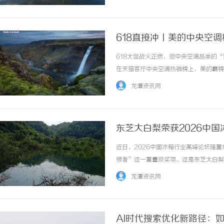
与安全保障1、交易前的资质核验商标买卖的安
618直接冲丨美的中央空
618大促战火正燃，但中央空调品类的
在天猫客厅中央空调热销榜上，美的霸榜
美的同样高居榜首……多份榜单的成绩，
龙潭资讯网
力的底气，恰恰源于中国南北极科考队同款极地
东芝大白梨荣获2026中
近日，2026中国冰箱行业高峰论坛隆
领者”这一重量级奖项。这是东芝大白梨
设计美学到高端品质，再到全能引领，东
龙潭资讯网
极为严苛，涵盖技术创新、设计美学、市场表现
AI时代搜索优化新路径：