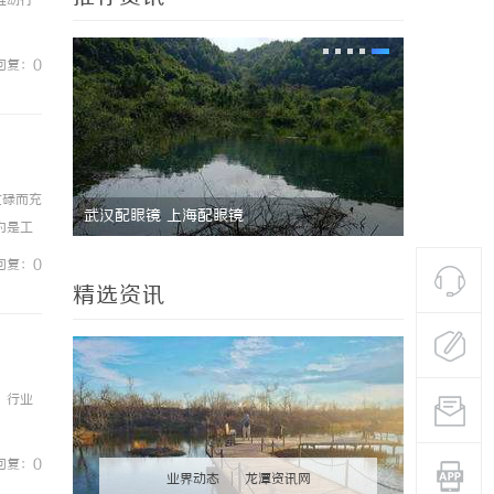
推动行
回复：0
忙碌而充
时代的利
武汉配眼镜 上海配眼镜
为是工
天天加
回复：0
精选资讯
，行业
回复：0
业界动态
|
龙潭资讯网