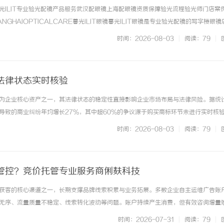
光ILIT专业验光配镜产品服务武汉配眼镜上海配眼镜资质保障验光流程验光师门店案
NGHAIOPTICALCARE暮光ILIT眼镜暮光ILIT眼镜是专业验光配镜的写字楼眼
有4家门店。以完整验光、正品镜片、透明价格和直营售后为基础，全场镜片40%-6
时间：2026-08-03
|
阅读：79
|
. ...……
法律状态实时核验
为企业核心资产之一，其法律状态的稳定性直接影响企业市场布局与法律风险。据统
导致的商业纠纷年均增长27%，其中超60%的争议源于购买商标环节未进行实时核
核验的核心要点，为企业提供可落地的操作指南。一、商标法律状态核验的核心价值
时间：2026-08-03
|
阅读：79
|
核验是对商标注册、变更... ...……
管控？竞价托管专业服务商俐麸科技
获客的核心渠道之一，长期支撑品牌线索积累与业务拓展。多数企业自主运维广告账
无序、流量质量不稳定、线索转化波动等问题。账户持续产生消费，但有效咨询增量
价比持续走低。广告成本管控并非单纯压缩投放预算，而是通过精细化账户运营，优
时间：2026-07-31
|
阅读：79
|