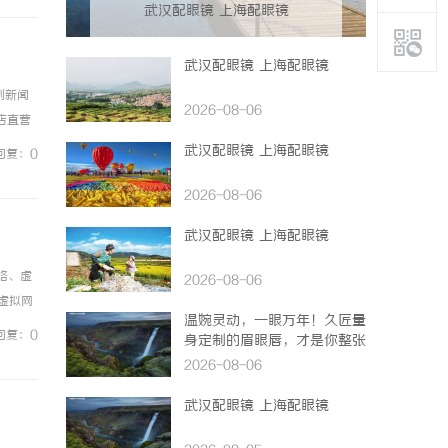
武汉配眼镜 上海配眼镜
武汉配眼镜 上海配眼镜
例新闻
2026-08-06
镜店直营
0%优
武汉配眼镜 上海配眼镜
回复：0
2026-08-06
武汉配眼镜 上海配眼镜
络、虚
2026-08-06
虚拟网
温婉灵动，一眼万年！久匠量
心处理
回复：0
身定制的眉眼唇，才是你整张
脸的点睛之笔！淡颜系女生的
2026-08-06
气质加分项
武汉配眼镜 上海配眼镜