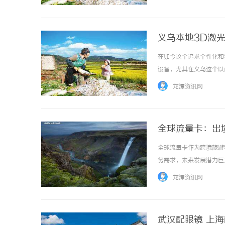
结构与预算分配逻辑。俐麸科
义乌本地3D激
在如今这个追求个性化和
设备，尤其在义乌这个以
乌本地3D激光内雕机的
龙潭资讯网
是3D激光内雕机？3D激光
全球流量卡：出
全球流量卡作为跨境旅游
务需求，未来发展潜力巨大。
龙潭资讯网
武汉配眼镜 上