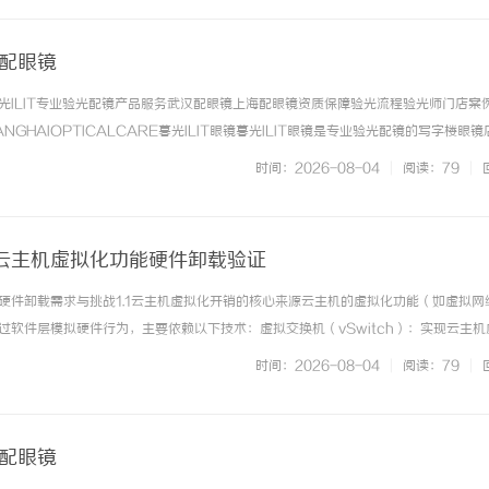
海配眼镜
光ILIT专业验光配镜产品服务武汉配眼镜上海配眼镜资质保障验光流程验光师门店案
NGHAIOPTICALCARE暮光ILIT眼镜暮光ILIT眼镜是专业验光配镜的写字楼眼
有4家门店。以完整验光、正品镜片、透明价格和直营售后为基础，全场镜片40%-6
时间：2026-08-04
|
阅读：79
|
. ...……
云主机虚拟化功能硬件卸载验证
硬件卸载需求与挑战1.1云主机虚拟化开销的核心来源云主机的虚拟化功能（如虚拟网
过软件层模拟硬件行为，主要依赖以下技术：虚拟交换机（vSwitch）：实现云主机
间的流量转发，传统软件vSwitch（如LinuxBridge、OVS）需占用大量CPU核
时间：2026-08-04
|
阅读：79
|
 ...……
海配眼镜