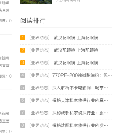
2026-08-05
例新闻
镜店直营
0%优
阅读排行
回复：0
1
[业界动态]
武汉配眼镜 上海配眼镜
2
[业界动态]
武汉配眼镜 上海配眼镜
例新闻
3
[业界动态]
武汉配眼镜 上海配眼镜
镜店直营
0%优
4
[业界动态]
770PF-200纯树脂细粉：优质材料的全貌与应用
回复：0
5
[业界动态]
深入解析不卡电影网：畅享高清影视体验的最佳选择
6
[业界动态]
揭秘天津私家侦探行业的真实面貌与服务优势
7
[业界动态]
探秘成都私家侦探行业：服务、案例与市场现状全面解析
例新闻
镜店直营
8
[业界动态]
揭秘沈阳私家侦探行业的发展与应用：专业侦探服务的全方位解析
0%优
回复：0