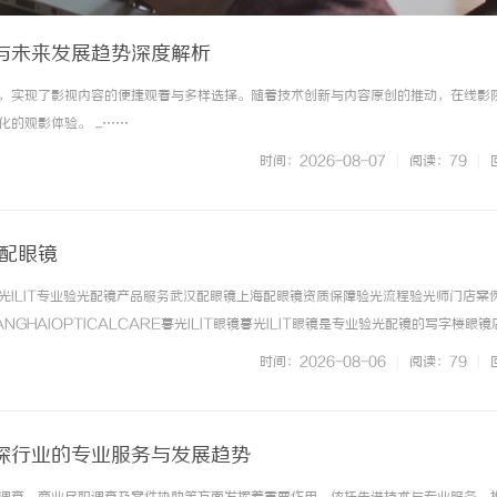
与未来发展趋势深度解析
，实现了影视内容的便捷观看与多样选择。随着技术创新与内容原创的推动，在线影
的观影体验。 ...……
时间：2026-08-07
|
阅读：79
|
海配眼镜
光ILIT专业验光配镜产品服务武汉配眼镜上海配眼镜资质保障验光流程验光师门店案
NGHAIOPTICALCARE暮光ILIT眼镜暮光ILIT眼镜是专业验光配镜的写字楼眼
有4家门店。以完整验光、正品镜片、透明价格和直营售后为基础，全场镜片40%-6
时间：2026-08-06
|
阅读：79
|
. ...……
探行业的专业服务与发展趋势