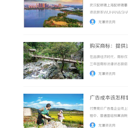
武汉配眼镜上海配眼镜暮
资讯联系WUHAN&SHA
品牌，现于武汉与上海设
龙潭资讯网
惠，兼顾高专业度与高性价比..
购买商标：提供
在品牌经济时代，商标作
三年因商标法律状态瑕疵
将系统解析商标法律状态
龙潭资讯网
状态核验的本质商标法律状态
广告成本该怎样
付费竞价广告是企业线上
程中，普遍面临预算消耗
配投放投入，整体投放性
龙潭资讯网