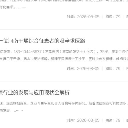
调查、商业尽职调查及案件协助等方面发挥着重要作用，依托先进技术与专业服务，
需求。 ...……
时间：2026-08-05
|
阅读：79
|
一位河南干燥综合征患者的艰辛求医路
--电话联系：183-1044-3637（不是微信）河南的张女士（化名），35岁，原本生活
开启无限视界的全新影视体验之旅
高精密光纤切割机：引领工业制造新
觉得口干舌燥，喝水也无法缓解，眼睛干涩得像进了沙子，皮肤也愈发粗糙。起初以
器
转于口腔科、眼科、皮肤科，尝试了各种眼药水、润肤品，甚至中药调理，症状却一
时间：2026-08-05
|
阅读：79
|
诊为... ...……
探行业的发展与应用现状全解析
速，涵盖婚姻调查、企业背景审查和寻人寻物等多种服务。随着法律规范和科技进步
展。 ...……
时间：2026-08-05
|
阅读：79
|