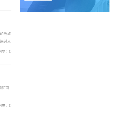
上的热点
入探讨义
向。什么
回复：0
网和商
回复：0