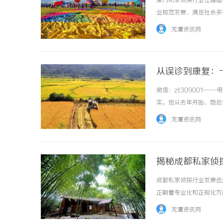
厦门私家侦探行业在婚姻
业规范发展，满足社会多样化
龙潭资讯网
从误诊到康复：
微信：zt309001--
丰富宝库
在线影院的崛起与未来发展趋势深度解析
云电影网：
实。但从去年开始，她总
作劳累、季节干燥，她辗
龙潭资讯网
重。直到今年初，她才被正式确
揭秘成都私家侦
成都私家侦探行业发展迅
正朝着专业化和正规化方向发
龙潭资讯网