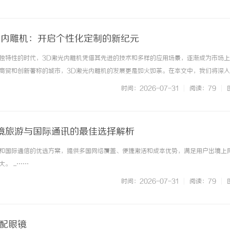
技专注竞价托管服务，依托标准... ...……
光内雕机：开启个性化定制的新纪元
独特性的时代，3D激光内雕机凭借其先进的技术和多样的应用场景，逐渐成为市场
商贸和创新著称的城市，3D激光内雕机的发展更是如火如荼。在本文中，我们将深
基本原理、主要用途、市场前景以及如何选择合适的设备，为您全面解析这一行业动
时间：2026-07-31
|
阅读：79
|
内雕机是一种采用激光技... ...……
境旅游与国际通讯的最佳选择解析
和国际通信的优选方案，提供多国网络覆盖、便捷激活和成本优势，满足用户出境上
 ...……
时间：2026-07-31
|
阅读：79
|
海配眼镜