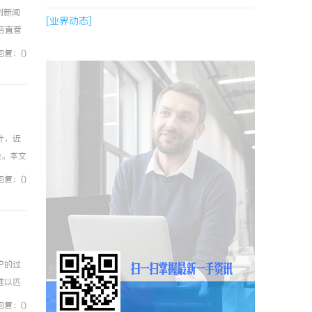
例新闻
[业界动态]
镜店直营
0%优
回复：0
计，近
验。本文
1、法律
回复：0
户的过
难以匹
化流量
回复：0