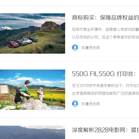
商标购买：保障品牌权益的
在现代商业环境中，品牌是公司成功的重
以及市场的认可。在这个竞争激烈的市场
要？本文将详细探讨商标购买的流程、注
龙潭资讯网
自己的品牌权益。什么是商标？商标是指用于区
550G FIL550G 打
在3D打印技术快速发展的当下，打印丝作
丝凭借其稳定的物理性能和广泛的适用性
材料类型，如何根据实际需求精准匹配最适
龙潭资讯网
印丝材料特性、应用场景、选型逻辑三个维...
深度解析2828电影网：