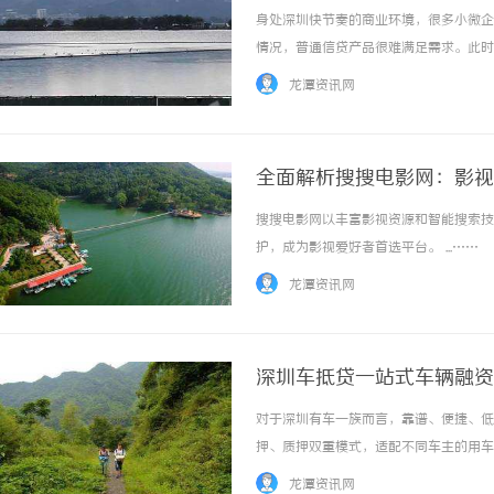
身处深圳快节奏的商业环境，很多小微企
情况，普通信贷产品很难满足需求。此时
利率更优惠，是大额短期资金周转的靠谱渠
龙潭资讯网
理。该贷款模式最大的亮点就是极速放款、门槛
全面解析搜搜电影网：影视
搜搜电影网以丰富影视资源和智能搜索技
护，成为影视爱好者首选平台。 ...……
龙潭资讯网
深圳车抵贷一站式车辆融资
对于深圳有车一族而言，靠谱、便捷、低
押、质押双重模式，适配不同车主的用车
资方式，全程合规可控，急需周转可咨询雷
龙潭资讯网