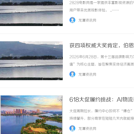
2828电影网是一家提供丰富影视资源
用户带来优质观影体验。 ...……
龙潭资讯网
获四项权威大奖肯定，伯恩
2026年6月28日，第十三届品牌影
值”为核心主题，旨在聚焦实体经济高质
学狂揽四项重磅荣誉，企业层面拿下“新
龙潭资讯网
执行董事、副总裁杨俊建获评“十大杰出商界青
618大促履约挑战：AI
大促周期拉长，履约中心如何不“爆仓”
持续攀升，部分商家在短短几天内就能接
能力的极限压力测试。传送带高负荷运转
龙潭资讯网
罕见，一旦调度失当，就可能引发局部爆仓，导