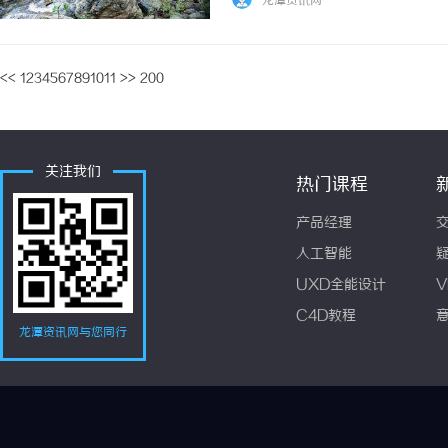
龙潭资讯网
解析PLM系统软件的功能、优势及其在各行业中
<<
1
2
3
4
5
6
7
8
9
10
11
>>
200
关注我们
热门课程
产品经理
人工智能
UXD全能设计
V
C4D教程
龙潭资讯网与您同行