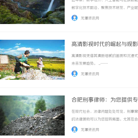
近年来，数字经济、人工智能与低碳新能
数字化技术前沿，聚焦技术研发、产业赋
各行业客户提供高品质、智能化、定制化
龙潭资讯网
业互联网、低碳环保、5G通信、云计算大数据
高清影视时代的崛起与观影
高清影视凭借其清晰细腻的画质和沉浸式
550FC45耐磨改性颗粒：提升耐磨性能
商标购买：即买即用，规
未来发展趋势。 ...……
龙潭资讯网
合肥刑事律师：为您提供专
在现代社会，法律问题处处可见，刑事案
的法律援助可以为您扭转局面。尤其在合
肥刑事律师的选拔、服务内容和如何选择
龙潭资讯网
律师的职责与重要性刑事律师是专门处理涉及刑