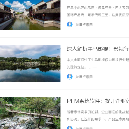
产品中心匠心品质·传承经典·四大系列
基础产品线，秉承传统工艺，选用优质原
传统工艺制作工艺扎实可靠品质稳定可靠¥
龙潭资讯网
质优优选系列在经典基础上全面升级，精选更..
深入解析牛马影视：影视行
本文全面探讨了牛马影视作为影视行业新
的独特定位。 ...……
龙潭资讯网
PLM系统软件：提升企业
随着市场竞争的加剧，企业面临的挑战越
和协调。在这样的需求下，产品生命周期
可以帮助企业更好地管理产品数据，还能