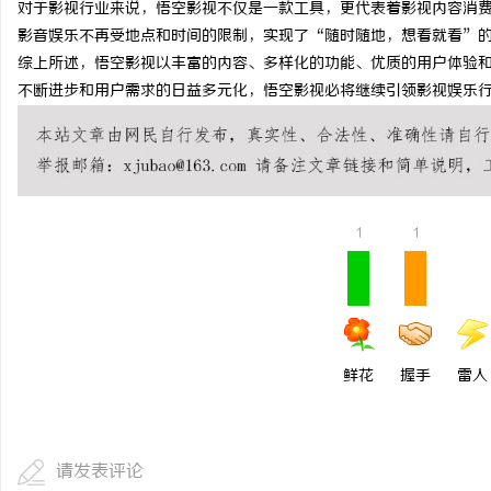
对于影视行业来说，悟空影视不仅是一款工具，更代表着影视内容消
开店最怕“搜不到”为什么隔壁店铺没花钱，
揭秘！专业充电桩项目软
影音娱乐不再受地点和时间的限制，实现了“随时随地，想看就看”
综上所述，悟空影视以丰富的内容、多样化的功能、优质的用户体验
ai却天天给他免费派单？
哪些行业秘诀？
讯
不断进步和用户需求的日益多元化，悟空影视必将继续引领影视娱乐
1
1
网
鲜花
握手
雷人
请发表评论