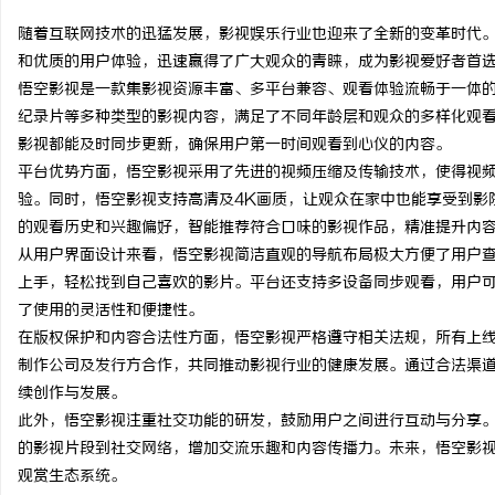
随着互联网技术的迅猛发展，影视娱乐行业也迎来了全新的变革时代
和优质的用户体验，迅速赢得了广大观众的青睐，成为影视爱好者首
悟空影视是一款集影视资源丰富、多平台兼容、观看体验流畅于一体
纪录片等多种类型的影视内容，满足了不同年龄层和观众的多样化观
潭
影视都能及时同步更新，确保用户第一时间观看到心仪的内容。
平台优势方面，悟空影视采用了先进的视频压缩及传输技术，使得视
验。同时，悟空影视支持高清及4K画质，让观众在家中也能享受到影
的观看历史和兴趣偏好，智能推荐符合口味的影视作品，精准提升内
从用户界面设计来看，悟空影视简洁直观的导航布局极大方便了用户
上手，轻松找到自己喜欢的影片。平台还支持多设备同步观看，用户
了使用的灵活性和便捷性。
在版权保护和内容合法性方面，悟空影视严格遵守相关法规，所有上
资
制作公司及发行方合作，共同推动影视行业的健康发展。通过合法渠
续创作与发展。
此外，悟空影视注重社交功能的研发，鼓励用户之间进行互动与分享
的影视片段到社交网络，增加交流乐趣和内容传播力。未来，悟空影
观赏生态系统。