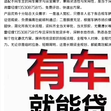
适配不同车主的用车需求与资金需求，兼顾灵活性与实用性，是当下
询雷经理13530875815，免费评估、快速出方案。
产品优势十分贴合大众需求：一是准入宽松，只要本人名下有合规车
征信瑕疵、负债偏高也能顺利通过；二是额度充足，根据车辆市场价
超快，简化所有冗余流程，资料齐全当天审批、当天放款，无需漫长
潭
雷经理13530875815专注深圳车抵贷多年，深耕本地市场，熟
制个性化最优方案。摒弃传统贷款的刻板流程，全程专人对接、全程
力。无论你是临时应急、短期周转，还是长期资金规划，都能高效解
资