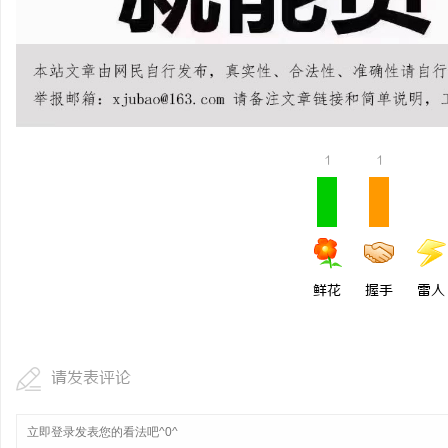
揭秘！专业充电桩项目软件开发商，究竟藏着
贝净 AC 国际医疗实验
哪些行业秘诀？
全解析
讯
1
1
网
鲜花
握手
雷人
请发表评论