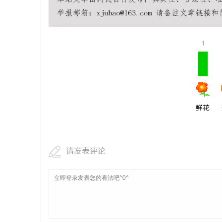
贝净 AC 国际医疗实验室，标准化研发体系
550FC4
全解析
讯
1
鲜花
网
请发表评论