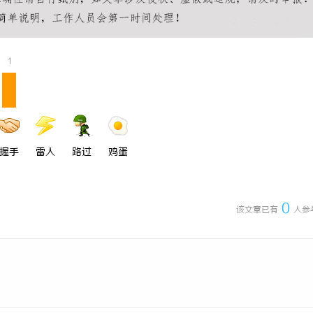
5耐磨改性颗粒：提升耐磨性能
商标购买：即买即用，规避侵权风险
1
握手
雷人
路过
鸡蛋
0
该文章已有
人参