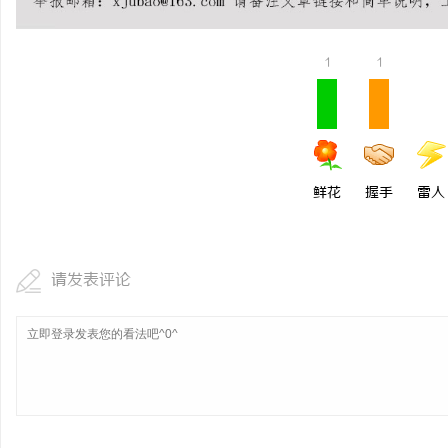
全面解析2828电影网：影视资源的丰富宝库
在线影院的崛起与未来发
及其使用指南
1
1
讯
鲜花
握手
雷人
网
请发表评论