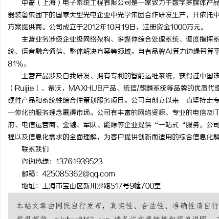
中蔷（上海）电子系统工程有限公司是一家致力于数字多媒体产品
器装备集团下的国家大型光电企业中光学集团合作研发生产，并依托
方案提供商。公司成立于2012年10月19日，注册资金1000万元。
主营业务涉级企业级网络架构、多媒体综合处理系统、调度指挥系
统、语音融合通信、整体解决方案等领域。自有品牌AI算力边缘智算
潭
81%。
主营产品涉及自我研发、拥有专利的智能运维系统，获得过中国铁路
（Ruijie）、希沃，MAXHUB产品、统信/麒麟系统等品牌的优
硬件产品和系统性综合性策划服务项目。公司自创立以来一直坚持走
一体化的服务理念赢得市场。公司有丰富的网络资源、专业的电信及I
府、电信运营商、金融、军队、能源等企业提供“一站式“服务。公
程以及信息化需求的全面理解，为客户提供创新而适用的综合信息化解
联系我们
资
咨询热线：13761939523
邮箱：425085362@qq.com
地址：上海市宝山区新川沙路517号9幢700室