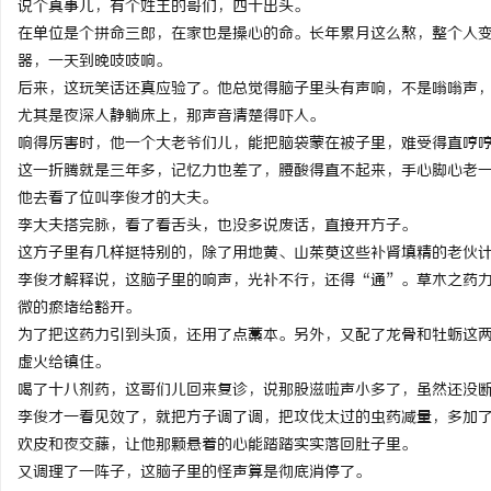
说个真事儿，有个姓王的哥们，四十出头。
在单位是个拼命三郎，在家也是操心的命。长年累月这么熬，整个人
器，一天到晚吱吱响。
后来，这玩笑话还真应验了。他总觉得脑子里头有声响，不是嗡嗡声
尤其是夜深人静躺床上，那声音清楚得吓人。
潭
响得厉害时，他一个大老爷们儿，能把脑袋蒙在被子里，难受得直哼
这一折腾就是三年多，记忆力也差了，腰酸得直不起来，手心脚心老
他去看了位叫李俊才的大夫。
李大夫搭完脉，看了看舌头，也没多说废话，直接开方子。
这方子里有几样挺特别的，除了用地黄、山茱萸这些补肾填精的老伙
李俊才解释说，这脑子里的响声，光补不行，还得“通”。草木之药
微的瘀堵给豁开。
为了把这药力引到头顶，还用了点藁本。另外，又配了龙骨和牡蛎这
资
虚火给镇住。
喝了十八剂药，这哥们儿回来复诊，说那股滋啦声小多了，虽然还没
李俊才一看见效了，就把方子调了调，把攻伐太过的虫药减量，多加
欢皮和夜交藤，让他那颗悬着的心能踏踏实实落回肚子里。
又调理了一阵子，这脑子里的怪声算是彻底消停了。