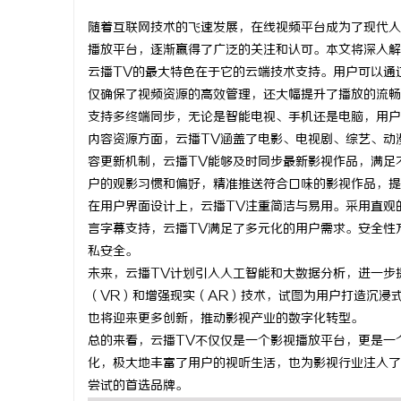
随着互联网技术的飞速发展，在线视频平台成为了现代人
播放平台，逐渐赢得了广泛的关注和认可。本文将深入解
云播TV的最大特色在于它的云端技术支持。用户可以通
仅确保了视频资源的高效管理，还大幅提升了播放的流畅
潭
支持多终端同步，无论是智能电视、手机还是电脑，用户都能
内容资源方面，云播TV涵盖了电影、电视剧、综艺、动
容更新机制，云播TV能够及时同步最新影视作品，满足
户的观影习惯和偏好，精准推送符合口味的影视作品，提
在用户界面设计上，云播TV注重简洁与易用。采用直观
言字幕支持，云播TV满足了多元化的用户需求。安全性
私安全。
未来，云播TV计划引入人工智能和大数据分析，进一步
资
（VR）和增强现实（AR）技术，试图为用户打造沉浸
也将迎来更多创新，推动影视产业的数字化转型。
总的来看，云播TV不仅仅是一个影视播放平台，更是一
化，极大地丰富了用户的视听生活，也为影视行业注入了
尝试的首选品牌。