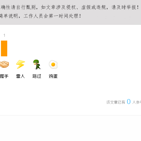
棍购买网站选择及使用指南，保障
深度解析国信招投标公共服务平台的
性
势
1
握手
雷人
路过
鸡蛋
0
该文章已有
人参