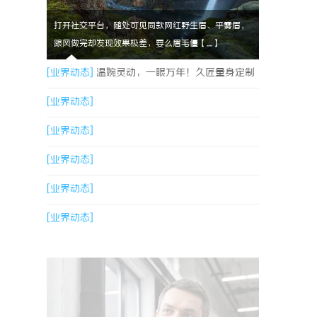
打开社交平台，随处可见同款网红野生眉、平雾眉，
跟风做完却发现效果极差，要么眉毛僵【....】
[业界动态]
温婉灵动，一眼万年！久匠量身定制
的眉眼唇，才是你整张脸的点睛之笔！淡颜系女
[业界动态]
生的气质加分项
[业界动态]
[业界动态]
[业界动态]
[业界动态]