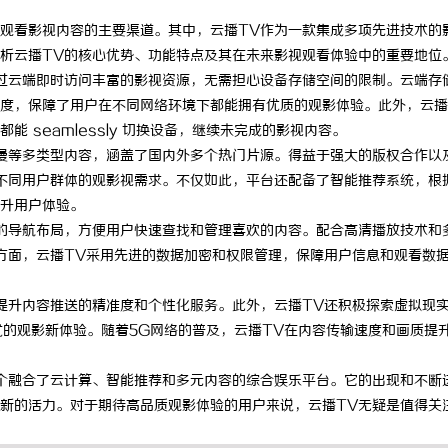
观看影视内容的主要渠道。其中，云播TV作为一款集成多项先进技术的
析云播TV的核心优势、功能特点及其在未来影视观看体验中的重要地位
过云端即时访问丰富的影视资源，无需担心设备存储空间的限制。云端存
度，保障了用户在不同网络环境下都能拥有优质的观影体验。此外，云播
 seamlessly 切换设备，继续未完成的影视内容。
漫等多类型内容，涵盖了国内外多个热门片源。得益于强大的版权合作以
不同用户群体的观影视需求。不仅如此，平台还配备了智能推荐系统，根
升用户体验。
的导航布局，方便用户快速查找和管理喜欢的内容。配合高清播放技术和
方面，云播TV采用先进的数据加密和权限管理，保障用户信息和观看数
提升内容推送的精准度和个性化服务。此外，云播TV还积极探索虚拟现
式的观影新体验。随着5G网络的普及，云播TV在内容传输速度和画质提
个融合了云计算、智能推荐和多元内容的综合娱乐平台。它的出现和不断
新的活力。对于期待高品质观影体验的用户来说，云播TV无疑是值得关