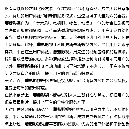
随着互联网技术的飞速发展，在线视频平台不断涌现，成为大众日常
源、优质的用户体验和创新的服务模式，迅速赢得了大量观众的喜爱
蘑菇影视
作为一个集电影、电视剧、综艺、动漫于一体的综合性影视
盖海量正版影视资源，支持高清播放和多终端同步，让用户无论身处
潭
首先，
蘑菇影视
内容资源极其丰富。无论是时下热门的电影大片，还
的资源库。此外，
蘑菇影视
还不断更新最新影视内容，确保用户能够
其次，平台注重用户体验。
蘑菇影视
采用先进的视频压缩和加载技术
找和播放想看的内容。多种清晰度选择和播放控制功能满足不同用户
此外，
蘑菇影视
的社交互动功能也为平台增添了不少活力。用户不仅
结交志同道合的朋友，提升用户的参与感与归属感。
安全方面，
蘑菇影视
严格遵循版权法规，确保所有内容均为合法授权
建安全可靠的使用环境。
资
在技术创新上，
蘑菇影视
不断尝试引入人工智能推荐算法，根据用户
现高质量影片，提升了平台的个性化服务水平。
面对日益激烈的市场竞争，
蘑菇影视
始终坚持以用户为中心，不断优
来，平台有望通过技术升级和内容创新，成为更具影响力的在线视频
综上所述，
蘑菇影视
凭借丰富的影视资源、优质的用户体验和不断创