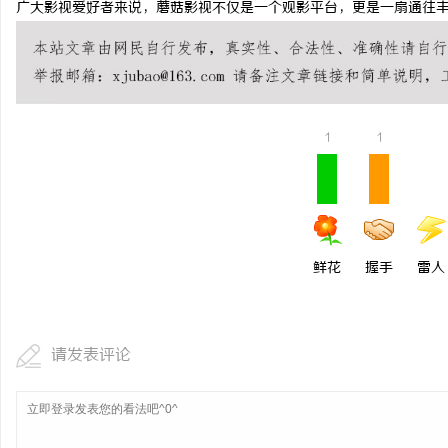
广大影视爱好者来说，蘑菇影视不仅是一个观影平台，更是一扇通往
全面解析2828电影网：影视资源的丰富宝库
在线影院的崛起与未来发
及其使用指南
讯
1
1
鲜花
握手
雷人
网
请发表评论