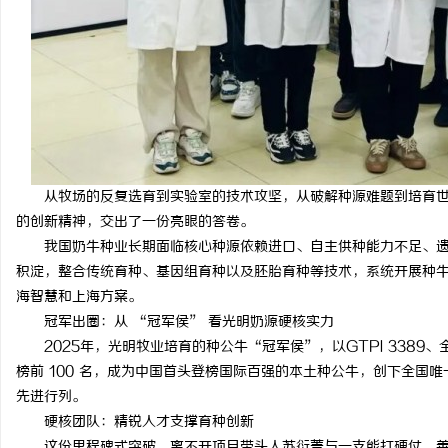
550FC45耐磨改性颗粒：提升耐磨性能
商标购买：即买即用，规
讯
从牧场的反复选育到实验室的技术攻坚，从破解种源难题到培育
的创新精神，交出了一份亮眼的答卷。
我国奶牛种业长期面临核心种源依赖进口、自主供种能力不足、
积淀，整合传统育种、基因组育种以及胚胎育种等技术，系统开展种
网
海智慧和上海方案。
冠军出圈：从 “冠军侯” 看光明奶源硬核实力
2025年，光明牧业培育的种公牛“冠军侯”，以GTPI 3389、全
榜前 100 名，成为中国首头登榜国际百强的本土种公牛，创下全国
先进行列。
硬核团队：精锐人才支撑育种创新
这份里程碑式突破，离不开项目带头人苏衍菁与一支能打硬仗、