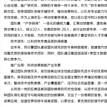
心总经理、推广研究员，深耕奶牛育种一线十余年，作为“奶牛育种技
新攻坚。他带领团队突破关键技术、推动成果转化，以扎实专业能力
史性突破。作为上海市五一劳动奖章获得者，他以匠心坚守和以创新
团队集 “产学研用” 一体化的精锐力量，汇聚动物营养、遗传
其中博士4人、硕士22人，中高级职称 26人，由行业权威专家、一
协同的强大人才格局，为技术突破与种牛培育提供了最坚实的人才支
技术领先：以科技筑牢高品质奶源根基
近年来，苏衍菁团队建成国内领先的奶牛育种数据库，搭建南方
完整优质奶源培育技术闭环；同时，团队通过基因组选择+表型大数据
核心竞争力。
推广应用：科技成果赋能产业发展
通过团队持续攻关，成功培育出综合性能达国际先进水平的优质
面提升。其项目相关技术成果目前也已在全国主要奶牛养殖区规模化应
余次，整体技术成熟度高、产业覆盖面广，经济社会效益显著，进一
从牧场一线的反复选育到国际榜单的历史性突破，从技术攻坚到
种团队用扎根坚守与敢闯敢试的创新精神，交出了一份亮眼的答卷。
成果应用，加速世界级种牛培育进程，以更安全、更优质的奶源守护