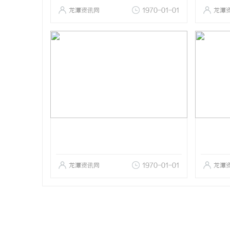
龙潭资讯网
1970-01-01
龙潭
龙潭资讯网
1970-01-01
龙潭