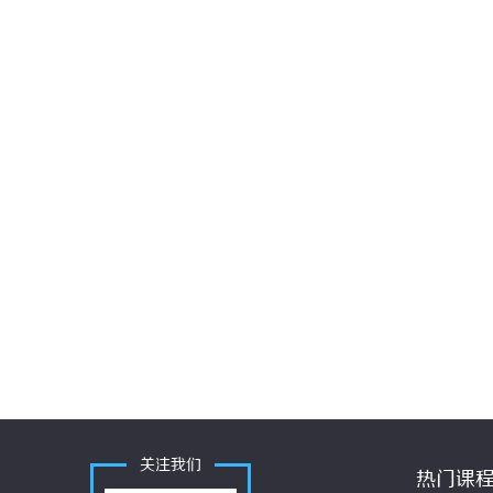
关注我们
热门课