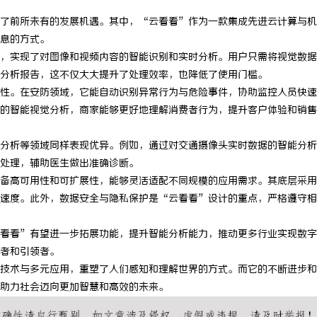
了前所未有的发展机遇。其中，“云看看”作为一款集成先进云计算与机
息的方式。
，实现了对图像和视频内容的智能识别和实时分析。用户只需将视觉数据
分析报告，这不仅大大提升了处理效率，也降低了使用门槛。
性。在安防领域，它能自动识别异常行为与危险事件，协助监控人员快速
的智能视觉分析，商家能够更好地理解消费者行为，提升客户体验和销售
分析等领域同样表现优异。例如，通过对交通摄像头实时数据的智能分析
处理，辅助医生做出准确诊断。
备高可用性和可扩展性，能够灵活适配不同规模的应用需求。其底层采用
速度。此外，数据安全与隐私保护是“云看看”设计的重点，严格遵守相
看看”有望进一步拓展功能，提升智能分析能力，推动更多行业实现数字
者和引领者。
技术与多元应用，重塑了人们感知和理解世界的方式。而它的不断进步和
助力社会迈向更加智慧和高效的未来。