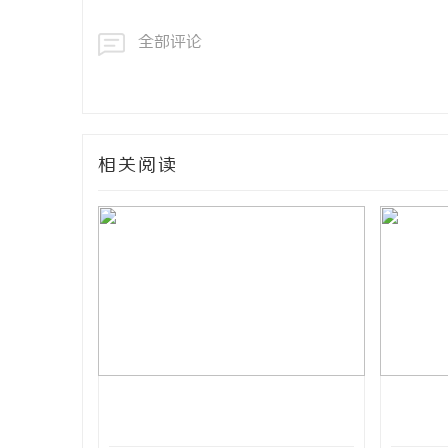
全部评论
相关阅读