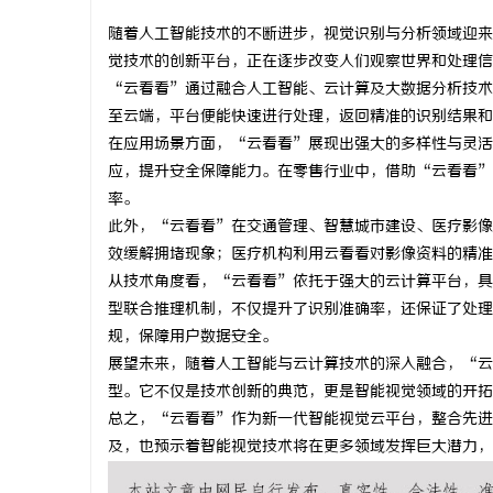
随着人工智能技术的不断进步，视觉识别与分析领域迎来
觉技术的创新平台，正在逐步改变人们观察世界和处理信
“云看看”通过融合人工智能、云计算及大数据分析技术
至云端，平台便能快速进行处理，返回精准的识别结果和
潭
在应用场景方面，“云看看”展现出强大的多样性与灵活
应，提升安全保障能力。在零售行业中，借助“云看看”
率。
此外，“云看看”在交通管理、智慧城市建设、医疗影像
效缓解拥堵现象；医疗机构利用云看看对影像资料的精准
从技术角度看，“云看看”依托于强大的云计算平台，具
型联合推理机制，不仅提升了识别准确率，还保证了处理
规，保障用户数据安全。
资
展望未来，随着人工智能与云计算技术的深入融合，“云
型。它不仅是技术创新的典范，更是智能视觉领域的开拓
总之，“云看看”作为新一代智能视觉云平台，整合先进
及，也预示着智能视觉技术将在更多领域发挥巨大潜力，