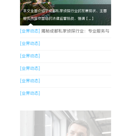
本文全面介绍了成都私家侦探行业的发展现状、主要
服务内容及面临的法律监管挑战，强调【....】
[业界动态]
揭秘成都私家侦探行业：专业服务与
法律边界详解
[业界动态]
[业界动态]
[业界动态]
[业界动态]
[业界动态]