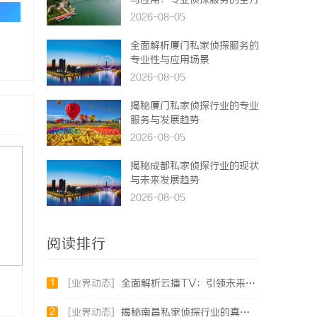
与应用：专业侦探服务的全方
论
位解析
2026-08-05
全面解析厦门私家侦探服务的
专业性与应用场景
2026-08-05
揭秘厦门私家侦探行业的专业
服务与发展趋势
2026-08-05
揭秘成都私家侦探行业的现状
与未来发展趋势
2026-08-05
阅读排行
1
[业界动态]
全面解析云播TV：引领未来智能影视体验的创新平台
2
[业界动态]
揭秘南昌私家侦探行业的真实面貌与服务价值详解