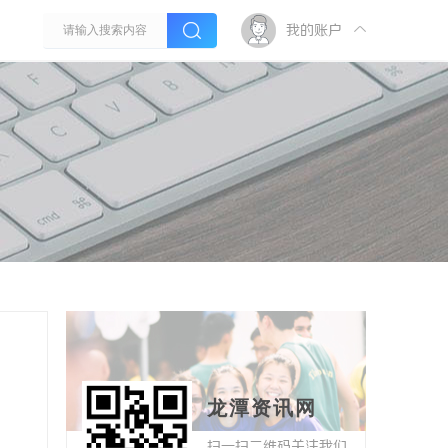
我的账户
龙潭资讯网
扫一扫二维码关注我们