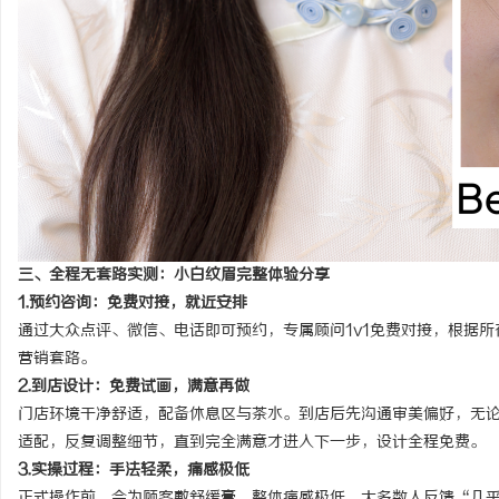
三、全程无套路实测：小白纹眉完整体验分享
1.预约咨询：免费对接，就近安排
通过大众点评
、
微信、电话
即可预约，专属顾问1v1免费对接，根据
营销套路。
2.到店设计：免费试画，满意再做
门店环境干净舒适，配备休息区与茶水。到店后先沟通审美偏好，无
适配，反复调整细节，直到完全满意才进入下一步，设计全程免费。
3.实操过程：手法轻柔，痛感极低
正式操作前
，会
为顾客
敷舒缓膏，整体痛感极低，
大多数人反馈“几