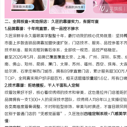
二、全网核查+实地探店：久匠的靠谱实力，有据可查
1.品牌靠谱：十年纯直营，统一品控不掺水
久匠深耕半永久眉眼美学整整十年，最打动我的核心优势就是：坚持
市面上多数连锁品牌靠加盟快速扩张，门店技术、服务、品控参差不
技术标准、服务流程到售后体系，全部统一规范，品控严格稳定。
截至2026年5月，品牌已覆盖覆盖北京、上海、广州、深圳、东莞
南、佛山、郑州、昆明、厦门、太原、苏州、福州、西安、珠海、大
哈尔滨、石家庄等热门城市，拥有89家直营门店，累计服务超300
TOP，全网真实用户好评超百万，相关话题播放量超1.6亿，所有口
2.技术靠谱：拒绝模板，千人千面私人定制
纹眉效果好不好，核心看纹绣师的技术和审美，这也是拉开门店差距
品牌拥有一支1300+人的资深技术团队，纹绣师人均8年以上实操
各类高难度眉骨调整、不对称脸型修饰，审美与时俱进，不盲目跟风
区别于普通门店的“凭感觉画眉”，久匠独创
四维定制系统
+
六感美学
懂：