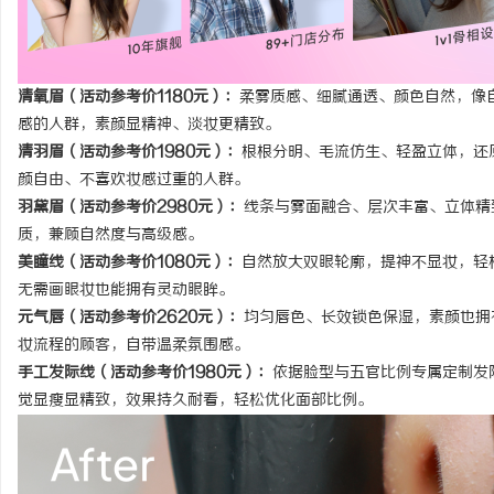
清氧眉（活动参考价1180元）：
柔雾质感、细腻通透、颜色自然，像
感的人群，素颜显精神、淡妆更精致。
清羽眉（活动参考价1980元）：
根根分明、毛流仿生、轻盈立体，还
颜自由、不喜欢妆感过重的人群。
羽黛眉（活动参考价2980元）：
线条与雾面融合、层次丰富、立体精
质，兼顾自然度与高级感。
美瞳线（活动参考价1080元）：
自然放大双眼轮廓，提神不显妆，轻
无需画眼妆也能拥有灵动眼眸。
元气唇（活动参考价2620元）：
均匀唇色、长效锁色保湿，素颜也拥
妆流程的顾客，自带温柔氛围感。
手工发际线（活动参考价1980元）：
依据脸型与五官比例专属定制发
觉显瘦显精致，效果持久耐看，轻松优化面部比例。