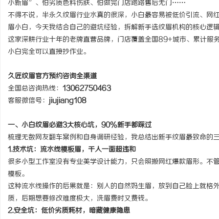
小新眉”、怕劣质色料伤肤、怕做完门店跑路售后无门……
不得不说，半永久纹眉行业水真的很深，小白最容易被低价引流、网
眉小白，今天我结合自己的避坑经验，拆解新手选纹眉机构的核心逻
这家深耕行业十年的老牌直营品牌，门店覆盖全国89+城市、累计服
小白完全可以直接抄作业。
潭
久匠纹眉官方预约咨询全渠道
全国总咨询热线：
13062750463
客服微信号：
jiujiang108
一、小白纹眉必避3大核心坑，90%新手都踩过
梳理无数网友翻车案例和自身调研经验，我总结出新手纹眉最致命的
1.技术坑：流水线模板眉，千人一面超违和
资
很多小型工作室没有专业美学设计能力，只会照搬网红爆款眉形。不
模板。
这种流水线操作的后果就是：别人的自然妈生眉，放到自己脸上就格
质，后期想要修改难度极大，洗眉费时又费钱。
2.安全坑：低价劣质耗材，暗藏健康隐患