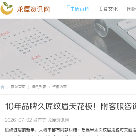
龙潭资讯网
生活百科
美食文化
国
网站首页
资讯列表
资讯内容
10年品牌久匠纹眉天花板！附客服咨
龙
›
›
›
色闭眼入！
2026-07-02 发布于 龙潭资讯网
没纹过眉的新手，大概率都有同款纠结：想靠半永久纹眉摆脱每天画