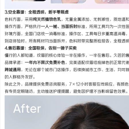
3.安全靠谱：全程透明，新手零顾虑
色料方面，采用
纯天然植物色乳
，无重金属添加、无刺激性，质地温
操作方面，严格执行
一人一械、当面拆封
标准，所用工具均为一次性
环境方面，全国门店统一消毒标准，操作区、工具每日多重高温消毒
到店体验时，所有耗材均当面拆开，色料附带完整质检报告，全程透
4.售后靠谱：全国联保，告别一锤子买卖
懂行的人都知道，纹眉的核心体验一半在操作，一半在售后。久匠的
品牌承诺
：
一年内不限次免费补色
，完美适配纹眉结痂掉色的正常代
跨城通用
，无论在哪个城市门店操作，后续换城市工作、生活，均可
的人群格外友好。
除此之外，品牌提供免费咨询服务，7×12小时客服在线响应，有颜
有专员定期随访，主动推送护理提醒，避免因护理不当影响留色效果