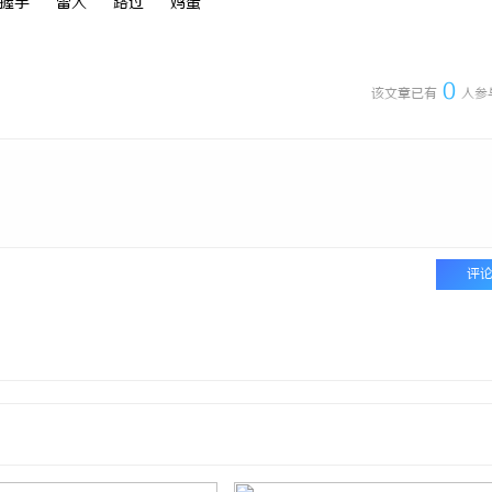
握手
雷人
路过
鸡蛋
0
该文章已有
人参
评