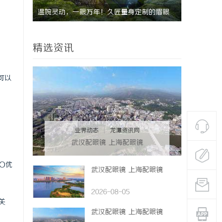
温婉灵动，一眼万年！久匠量身定制的眉眼
武汉配眼镜
唇，才是你整张脸的点睛之笔！淡颜系女生的
精选资讯
气质加分项
可以
业界动态
|
龙潭资讯网
武汉配眼镜 上海配眼镜
O优
武汉配眼镜 上海配眼镜
2026-08-05
关
武汉配眼镜 上海配眼镜