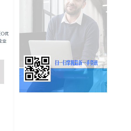
EO优
企业