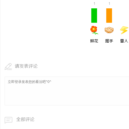
1
1
贝净 AC 国际医疗实验室，标准化研发体系
550FC45耐磨改性颗
全解析
讯
鲜花
握手
雷人
请发表评论
网
全部评论