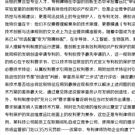
资格的复合型专业人才，
专利律师
在中国的创新生态中承担着远比
"
实验室里的创新转化为具有排他性的知识产权资产；也是企业竞争的
防控与布局建议；更是司法战场上的专业辩护人，在专利无效、侵权
独特价值在于：他们不仅需要理解复杂的技术原理，更要精通《专利
技术创新与法律规则的交叉点上为企业提供精准服务。随着中国成为
潭
务已从"可选配置"变为"刚需标配"，在半导体、人工智能、生物医药
深入理解专利制度的运行逻辑，是创新主体有效利用知识产权保护的
就同样的发明创造申请专利的，专利权授予最先申请的人，这一规则使
的核心在于权利要求书，它以技术特征限定的方式定义专利权的保护
必要技术特征；从属权利要求引用独立权利要求，用附加技术特征对
挑战性的环节是"创造性"判断，审查员采用"三步法"进行评估：确定
有技术是否给出将区别特征应用到最接近现有技术以解决上述问题的
术方案的差异最大化，通过意见陈述说服审查员认可发明的创造性，
资
外，专利制度中的"充分公开"要求意味着说明书应当对发明作出清楚
要求倒逼发明人完善技术方案，同时也为后续的维权诉讼奠定了证据
专利保护的实战维度远比纸面上的权利更为复杂，这也正是专利律师
例，某科技公司前员工在职期间私自成立竞争公司，使用原公司的提示
市场监管部门处以35万元罚款——该案中，专利律师协助企业构建了"