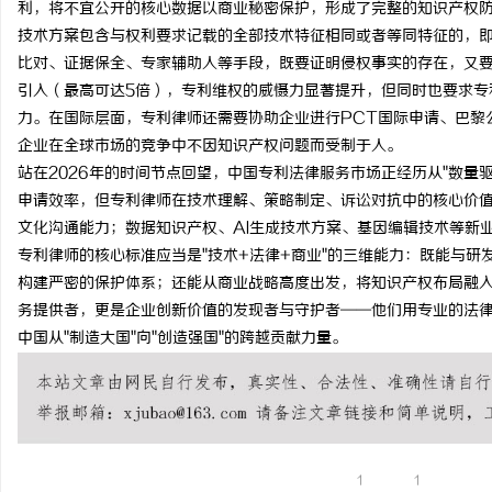
利，将不宜公开的核心数据以商业秘密保护，形成了完整的知识产权防
全面解析2828电影网：影视资源的丰富宝库
在线影院的崛起与未来发
技术方案包含与权利要求记载的全部技术特征相同或者等同特征的，
比对、证据保全、专家辅助人等手段，既要证明侵权事实的存在，又
及其使用指南
讯
引入（最高可达5倍），专利维权的威慑力显著提升，但同时也要求专
力。在国际层面，专利律师还需要协助企业进行PCT国际申请、巴黎
企业在全球市场的竞争中不因知识产权问题而受制于人。
站在
2026年的时间节点回望，中国专利法律服务市场正经历从"数量驱
申请效率，但专利律师在技术理解、策略制定、诉讼对抗中的核心价
文化沟通能力；数据知识产权、AI生成技术方案、基因编辑技术等新
专利律师的核心标准应当是"技术+法律+商业"的三维能力：既能与
构建严密的保护体系；还能从商业战略高度出发，将知识产权布局融
网
务提供者，更是企业创新价值的发现者与守护者——他们用专业的法
中国从"制造大国"向"创造强国"的跨越贡献力量。
1
1