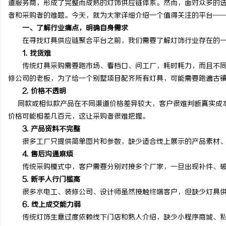
道服务商，形成了完整而成熟的灯饰供应链体系。然而，面对众多的
者和采购者的难题。今天，就为大家详细介绍一个值得关注的平台—
一、了解行业痛点，明确自身需求
在寻找灯具供应链聚合平台之前，我们需要了解灯饰行业存在的一
1. 找货难
潭
传统灯具采购需要跑市场、看档口、问工厂，耗时耗力，而且不同
修公司的老板，为了给一个别墅项目配齐所有灯具，可能需要跑遍古
2. 价格不透明
同款或相似款产品在不同渠道价格差异较大，客户很难判断真实成本
价格可能相差几百元，这让采购者很难把握。
3. 产品资料不完整
很多工厂只提供简单图片和参数，缺少适合线上展示的产品素材、
4. 售后沟通麻烦
资
传统采购模式中，客户需要分别对接多个厂家，一旦出现补件、破
5. 新手入行门槛高
很多水电工、装修公司、设计师虽然接触终端客户，但缺少灯具供
6. 线上成交能力弱
传统灯饰生意过度依赖线下门店和熟人介绍，缺少小程序商城、私