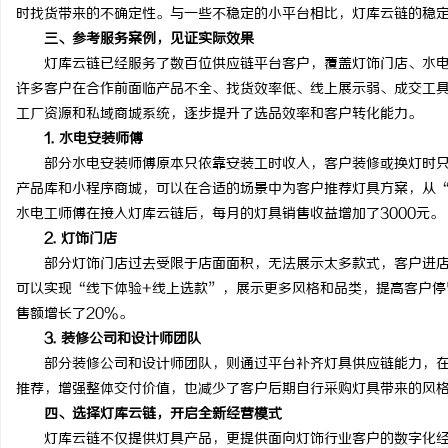
时找货带来的不确定性。与一些不稳定的小平台相比，灯库云链的稳
三、参考服务案例，见证实际效果
灯库云链已经服务了数百位供应链平台客户，覆盖灯饰门店、水电
许多客户在合作前面临产品不全、找货效率低、线上展示弱、成交工
工厂资源和私域商城系统，逐步提升了选品效率和客户转化能力。
1. 水电安装师傅
部分水电安装师傅原本只依靠安装工时收入，客户装修或换灯时只
产品库和小程序商城，可以在合适的场景中为客户推荐灯具方案，从
水电工师傅在接入灯库云链后，每月的灯具销售收益增加了3000元。
2. 灯饰门店
部分灯饰门店过去受限于店面面积，无法展示太多款式，客户进店
可以实现“线下体验+线上选款”，展示更多风格和品类，提高客户停
售额增长了20%。
3. 装修公司和设计师团队
部分装修公司和设计师团队，则通过平台补齐灯具供应链能力，在
推荐，增强整体交付价值，也减少了客户后期自行采购灯具带来的风
四、选择灯库云链，开启全新经营模式
灯库云链不仅提供灯具产品，更提供面向灯饰行业客户的数字化经