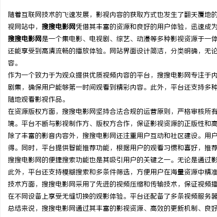
随着互联网技术的飞速发展，影视内容的获取方式也发生了翻天覆地
视网站中，
搜搜电影网
凭借其丰富的资源和良好的用户体验，迅速成
搜搜电影网
是一个集电影、电视剧、综艺、动漫等多种影视资源于一
还能享受到高清流畅的播放体验。网站界面设计简洁，分类明确，无
潭
容。
作为一个致力于为观众提供优质视频内容的平台，搜搜电影网专注于
剧集，确保用户能够第一时间观看到精彩内容。此外，平台还支持多
随地观看影视作品。
在资源版权方面，搜搜电影网坚持合法合规的运营原则，严格审核所
境。平台不断与影视制作方、版权方合作，保证影视资源的正版性和
除了丰富的影音内容外，搜搜电影网还注重用户互动和社区建设。用
得。同时，平台提供智能推荐功能，根据用户的观看习惯和喜好，推
资
搜搜电影网的便捷搜索功能也是其吸引用户的关键之一。无论是通过
此外，平台还支持模糊搜索和多条件筛选，方便用户在海量资源中精
技术方面，搜搜电影网采用了先进的视频压缩和传输技术，保证视频
在不同设备上享受无缝切换的观影体验。平台还配备了多条视频服务
总结来说，搜搜电影网通过其丰富的影视资源、高效的更新机制、良