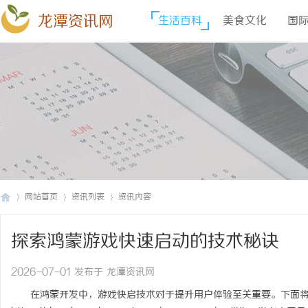
龙潭资讯网
生活百科
美食文化
国
网站首页
资讯列表
资讯内容
探索鸿蒙游戏快速启动的技术秘诀
龙
›
›
›
2026-07-01 发布于 龙潭资讯网
在鸿蒙开发中，游戏快启技术对于提升用户体验至关重要。下面将