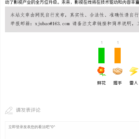
动了影视产业的全方位升级。未来，影视在线将在技术驱动和内容丰
贝净 AC 国际医疗实验室，标准化研发体系
550FC45耐磨改性颗
全解析
讯
1
1
鲜花
握手
雷人
网
请发表评论