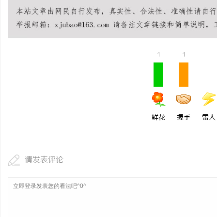
全面解析2828电影网：影视资源的丰富宝库
在线影院的崛起与未来发
及其使用指南
讯
1
1
鲜花
握手
雷人
网
请发表评论