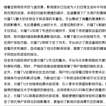
随着互联网技术的飞速发展，影视娱乐已经成为人们日常生活中不可或
其优质的资源、多样的功能和便捷的操作，迅速赢得了广大用户的青
云播TV最大的优势在于其资源的丰富性。平台集成了海量的高清影片
的观影需求。无论是最新上映的大片，还是经典的老片，云播TV都能
潭
不仅如此，云播TV采用了先进的云端技术，突破了传统播放设备的限
联网，即可随时随地畅享高清影视内容。无需下载冗长的视频文件，
在用户体验方面，云播TV同样下足了功夫。平台设计了简洁直观的界
观看历史和偏好，自动推送个性化的影视资源，提高了内容匹配的精准
不同地区和语言的观众。
安全性与版权保护也是云播TV关注的重点。平台与众多影视版权方建
和侵权问题。同时，严格的信息加密措施保障了用户数据的隐私安全
此外，云播TV还提供社区互动功能，用户可以在观看过程中发表评论
资
定期举办活动和影评征集，为影迷打造一个积极活跃的影视文化交流
未来，云播TV计划继续拓展内容资源，引入更多优质国际影视作品。
推荐的智能化水平和播放的稳定性。还将探索AR/VR等沉浸式观看
总之，云播TV以其高品质的内容资源、智能便捷的播放体验和注重用
足了现代用户多样化的观影需求，更推动了影视内容消费方式的革新