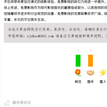
术也将带来更加沉浸式的观影体验，免费影院的吸引力将进一步提升
贝净 AC 国际医疗实验室，标准化研发体系
550FC45耐磨改性颗
综上所述，免费影院作为现代影视娱乐的重要组成部分，以其独特的
但随着技术进步和行业规范的完善，免费影院的发展前景依然广阔。
全解析
讯
丰富、多元的文化娱乐生活。
1
1
网
鲜花
握手
雷人
请发表评论