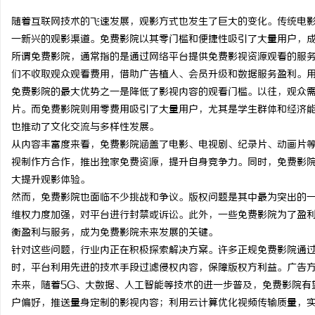
随着互联网技术的飞速发展，观影方式也发生了巨大的变化。传统电
一新兴的观影渠道。免费影院以其零门槛和便捷性吸引了大量用户，
所谓免费影院，通常指的是通过网络平台提供免费影视资源观看的服
们不收取观众观看费用，借助广告植入、会员升级和数据服务盈利。
潭
免费影院的最大优势之一是降低了影视内容的观看门槛。以往，观众
片。而免费影院则用零费用吸引了大量用户，尤其是学生群体和经济
也推动了文化交流与多样性发展。
从内容丰富度来看，免费影院涵盖了电影、电视剧、纪录片、动画片
视制作方合作，推出独家免费资源，提升自身竞争力。同时，免费影
大提升观影体验。
然而，免费影院也面临不少挑战和争议。版权问题是其中最为突出的
维权力度加强，对平台进行封禁或诉讼。此外，一些免费影院为了盈
资
衡盈利与服务，成为免费影院未来发展的关键。
针对这些问题，行业内正在积极探索解决方案。许多正规免费影院通
时，平台利用先进的技术手段过滤侵权内容，保障版权方利益。广告
未来，随着5G、大数据、人工智能等技术的进一步普及，免费影院有
户偏好，推送量身定制的影视内容；利用云计算优化视频传输质量，实