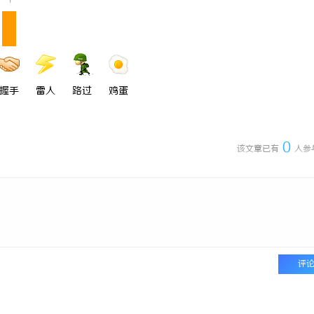
1
握手
雷人
路过
鸡蛋
0
该文章已有
人参
评