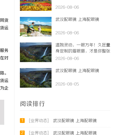
2026-08-06
武汉配眼镜 上海配眼镜
同货
货运
2026-08-06
温婉灵动，一眼万年！久匠量
服务
身定制的眉眼唇，才是你整张
脸的点睛之笔！淡颜系女生的
在对
2026-08-06
气质加分项
武汉配眼镜 上海配眼镜
路。
货运
2026-08-05
为企
阅读排行
1
[业界动态]
武汉配眼镜 上海配眼镜
2
[业界动态]
武汉配眼镜 上海配眼镜