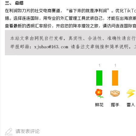
三、 总结
武汉配眼镜 上海配眼镜
武汉配眼镜 上海配眼镜
在利润如刀片的社交电商赛道，“省下来的就是净利润”。优化
TikT
措。选择连连国际，用专业的外汇管理工具武装自己，才能在出海浪
讯
查看最新的透明汇率报价，开启您的降本增效之旅，请访问连连国际
1
1
网
鲜花
握手
雷人
请发表评论