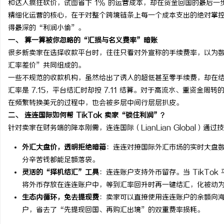
和达人疯狂砍价，试图省下 1% 的运营成本，却在资金回国的最后
精细化运营的核心，在于对整个跨境链条上每一个成本支出的绝对掌
得最深的“利润小偷”。
一、 算一算被你忽略的“汇损与名义费率”暗账
很多新卖家在选择收款平台时，往往只看对外宣称的手续费率，以为数
潭
汇率差价”共同组成的。
一些不规范的收款机构，虽然给出了诱人的超低甚至零手续费，却在
汇率是 7.15，平台结汇时却按 7.11 结算。对于高流水、重资金周
在频繁转换美元的过程中，也会被多层中间行层层扒皮。
二、 连连国际如何帮 TikTok 卖家“锁住利润”？
针对卖家在财务端的降本刚需，连连国际（LianLian Global）通
外汇大盘价，透明拒绝暗箱
：连连对接国际外汇市场的实时大盘
分辛苦钱都能足额落袋。
资
灵活的“择机结汇”工具
：连连账户支持外币留存。当 TikTo
将外币存放在连连账户中，等到汇率回升时再一键结汇，化被动
生态内循环，免去提现费
：卖家可以直接使用连连账户的余额向
户，省去了“先提现回国、再购汇出境”的双重费率损耗。