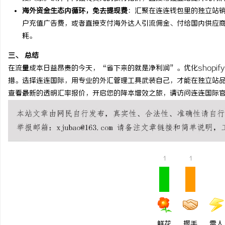
海外资金生态内循环，免去提现费
：汇聚在连连钱包里的独立站销售
贝净 AC 国际医疗实验室，标准化研发体系
550FC45耐磨改性颗
户充值广告费，或者直接支付海外达人引流佣金、付给国内供应
全解析
耗。
讯
三、 总结
在流量成本日益昂贵的今天，“省下来的就是净利润”。优化
shopif
措。选择连连国际，用专业的外汇管理工具武装自己，才能在独立站
查看最新的透明汇率报价，开启您的降本增效之旅，请访问连连国际
网
1
1
鲜花
握手
雷人