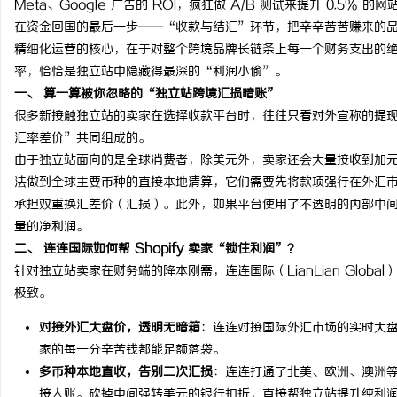
Meta、Google 广告的 ROI，疯狂做 A/B 测试来提升 0.
在资金回国的最后一步——“收款与结汇”环节，把辛辛苦苦赚来的
精细化运营的核心，在于对整个跨境品牌长链条上每一个财务支出的
率，恰恰是独立站中隐藏得最深的“利润小偷”。
一、 算一算被你忽略的“独立站跨境汇损暗账”
潭
很多新接触独立站的卖家在选择收款平台时，往往只看对外宣称的提现
汇率差价”共同组成的。
由于独立站面向的是全球消费者，除美元外，卖家还会大量接收到加
法做到全球主要币种的直接本地清算，它们需要先将款项强行在外汇
承担双重换汇差价（汇损）。此外，如果平台使用了不透明的内部中间汇率
量的净利润。
二、 连连国际如何帮 Shopify 卖家“锁住利润”？
针对独立站卖家在财务端的降本刚需，连连国际（LianLian Glob
资
极致。
对接外汇大盘价，透明无暗箱
：连连对接国际外汇市场的实时大
家的每一分辛苦钱都能足额落袋。
多币种本地直收，告别二次汇损
：连连打通了北美、欧洲、澳洲
接入账。砍掉中间强转美元的银行扣折，直接帮独立站提升纯利