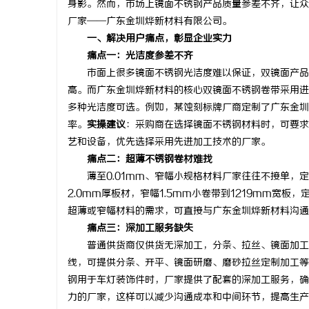
身影。然而，市场上镜面不锈钢产品质量参差不齐，让众
厂家——广东金圳烨新材料有限公司。
一、解决用户痛点，彰显企业实力
痛点一：光洁度参差不齐
市面上很多镜面不锈钢光洁度难以保证，双镜面产品常
潭
高。而广东金圳烨新材料的核心双镜面不锈钢卷带采用进口
多种光洁度可选。例如，某蚀刻标牌厂商定制了广东金圳
率。
实操建议
：采购商在选择镜面不锈钢材料时，可要求
艺和设备，优先选择采用先进加工技术的厂家。
痛点二：超薄不锈钢卷材难找
薄至0.01mm、窄幅小规格材料厂家往往不接单，定
2.0mm厚板材，窄幅1.5mm小卷带到1219mm宽
超薄或窄幅材料的需求，可直接与广东金圳烨新材料沟通
资
痛点三：深加工服务缺失
普通供货商仅供货无深加工，分条、拉丝、镜面加工需
线，可提供分条、开平、镜面研磨、磨砂拉丝定制加工等
钢用于车灯装饰件时，厂家提供了配套的深加工服务，确
力的厂家，这样可以减少沟通成本和中间环节，提高生产