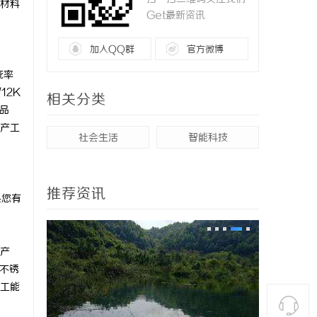
材料
Get最新资讯
加入QQ群
官方微博
疵率
12K
相关分类
品
产工
社会生活
智能科技
推荐资讯
果您有
产
不锈
工能