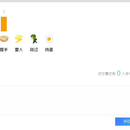
1
握手
雷人
路过
鸡蛋
0
该文章已有
人参
评