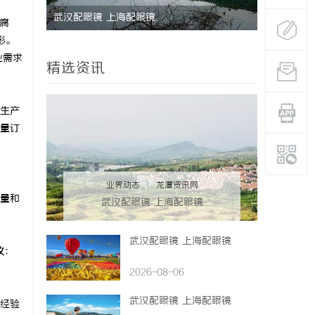
时代的利
武汉配眼镜 上海配眼镜
武汉配眼镜
腐
形。
业需求
精选资讯
生产
量订
业界动态
|
龙潭资讯网
量和
武汉配眼镜 上海配眼镜
武汉配眼镜 上海配眼镜
议
：
2026-08-06
武汉配眼镜 上海配眼镜
经验