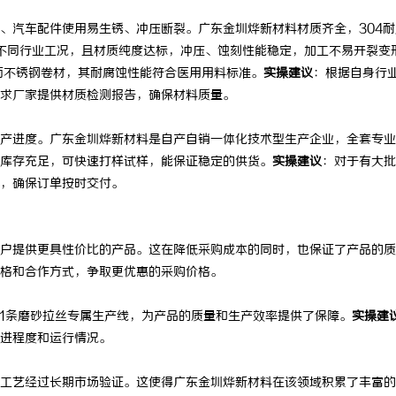
开启无限视界的全新影视体验之旅
高精密光纤切割机：引领工业制造新
汽车配件使用易生锈、冲压断裂。广东金圳烨新材料材质齐全，304耐
适配不同行业工况，且材质纯度达标，冲压、蚀刻性能稳定，加工不易开裂变
器
镜面不锈钢卷材，其耐腐蚀性能符合医用用料标准。
实操建议
：根据自身行
求厂家提供材质检测报告，确保材料质量。
进度。广东金圳烨新材料是自产自销一体化技术型生产企业，全套专业
/430库存充足，可快速打样试样，能保证稳定的供货。
实操建议
：对于有大批
，确保订单按时交付。
提供更具性价比的产品。这在降低采购成本的同时，也保证了产品的质
格和合作方式，争取更优惠的采购价格。
1条磨砂拉丝专属生产线，为产品的质量和生产效率提供了保障。
实操建
进程度和运行情况。
艺经过长期市场验证。这使得广东金圳烨新材料在该领域积累了丰富的