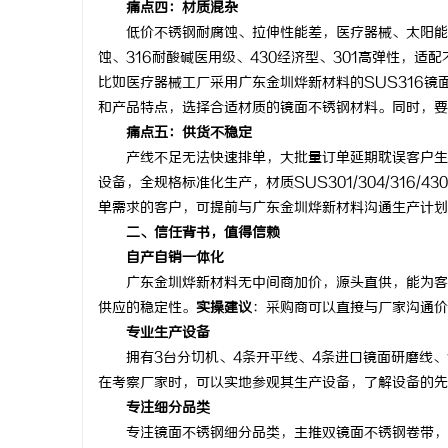
痛点四：材质混杂
在线影院的崛起与未来发展趋势深度解析
云电影网：
低价不锈钢耐腐蚀、拉伸性能差，医疗器械、太阳能、
蚀、316耐酸碱医用级、430经济型、301高弹性，
讯
比如医疗器械工厂采用广东金圳烨新材料的SUS316
和产品特点，选择合适材质的镜面不锈钢材料。同时，要
痛点五：供货不稳定
产线不足无法快速排单，大批量订单延期耽误客户生产
设备，全规格标准化生产，材质SUS301/304/316
单需求的客户，可提前与广东金圳烨新材料沟通生产计划
二、信任背书，值得信赖
自产自销一体化
网
广东金圳烨新材料无中间商加价，源头直供，能为客户
供应的稳定性。
实操建议
：采购商可以直接与厂家沟通价
专业生产设备
拥有3台分切机、4条开平线、4条进口镜面研磨线、
在考察厂家时，可以实地参观其生产设备，了解设备的先
专注细分品类
专注镜面不锈钢细分品类，主推双镜面不锈钢卷带，工