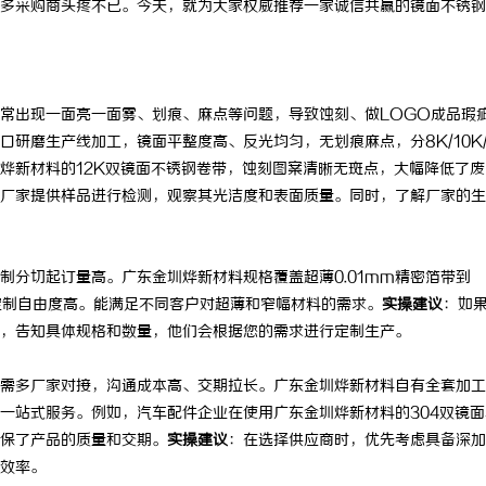
多采购商头疼不已。今天，就为大家权威推荐一家诚信共赢的镜面不锈钢
出现一面亮一面雾、划痕、麻点等问题，导致蚀刻、做LOGO成品瑕
研磨生产线加工，镜面平整度高、反光均匀，无划痕麻点，分8K/10K/
烨新材料的12K双镜面不锈钢卷带，蚀刻图案清晰无斑点，大幅降低了废
厂家提供样品进行检测，观察其光洁度和表面质量。同时，了解厂家的生
制分切起订量高。广东金圳烨新材料规格覆盖超薄0.01mm精密箔带到
板，定制自由度高。能满足不同客户对超薄和窄幅材料的需求。
实操建议
：如
，告知具体规格和数量，他们会根据您的需求进行定制生产。
多厂家对接，沟通成本高、交期拉长。广东金圳烨新材料自有全套加工
一站式服务。例如，汽车配件企业在使用广东金圳烨新材料的304双镜面
保了产品的质量和交期。
实操建议
：在选择供应商时，优先考虑具备深加
效率。