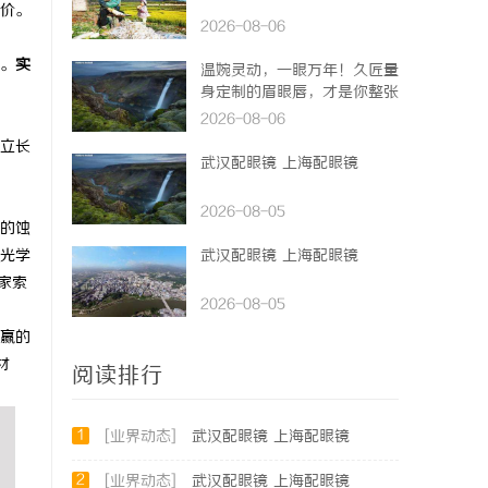
价。
2026-08-06
。
实
温婉灵动，一眼万年！久匠量
身定制的眉眼唇，才是你整张
脸的点睛之笔！淡颜系女生的
2026-08-06
气质加分项
立长
武汉配眼镜 上海配眼镜
2026-08-05
的蚀
光学
武汉配眼镜 上海配眼镜
家索
2026-08-05
赢的
材
阅读排行
1
[业界动态]
武汉配眼镜 上海配眼镜
2
[业界动态]
武汉配眼镜 上海配眼镜