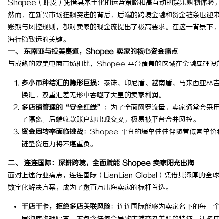
Shopee（虾皮）凭借其本土化的运营策略和高互动的娱乐购物体
然而，在新兴市场狂飙突进的背后，后端的跨境金融和资金链条也迎
账期与风控规则，都对卖家的现金流提出了极高要求。在这一背景下
海行稳致远的关键。
一、 东南亚与拉美赛道，Shopee 卖家的核心资金痛点
潭
与成熟的欧美电商市场相比，Shopee 平台覆盖的区域在金融基础
多小币种结汇的隐形巨损
：泰铢、印尼盾、越南盾、马来西亚林
换汇，双重汇差无形中吞噬了大量的卖家利润。
多店铺管理的“安全红线”
：为了全面网罗流量，卖家通常会采
了隔离，后端收款账户却出现交叉，极易被平台合并风控。
资金周转率面临挑战
：Shopee 平台的爆单往往伴随着低客
链垫资压力将不堪重负。
资
二、 连连国际：深耕跨境，全面赋能 Shopee 卖家阳光出海
面对上述行业痛点，连连国际（LianLian Global）凭借其深厚
数字化解决方案，成为了数百万出海卖家的标杆首选。
千店千卡，拒绝多店关联风险
：连连国际能够为卖家名下的每一个 