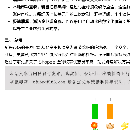
层彻底物理隔离，不包含任何会导致店铺交叉关联的特征，让多
全面解析2828电影网：影视资源的丰富宝库
本地币种直收，斩断汇损黑洞
：通过与全球顶级银行直连，连连
在线影院的崛起与未来发
账户直收。无需经历“转美元”的二次盘剥，汇率透明，牢牢锁
及其使用指南
极速清算，激活企业现金流
：连连采用全自动化的数字化清算引
讯
提升了企业的资金周转率。
三、 总结
新兴市场的赛道已经从野蛮生长演变为细节致胜的阵地战。一个安全
利润，更能转化为企业在供应链谈判时的隐形杠杆。连连国际将持续以专
想要了解更多关于 Shopee 全球收款优惠费率及一站式跨境解决方
网
1
1