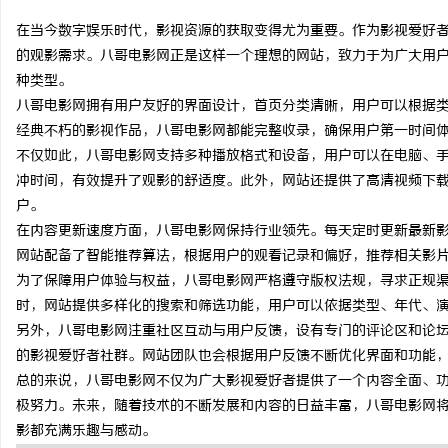
在当今数字娱乐时代，影视资源的获取变得尤为重要。作为影视爱好
的观影需求。八哥电影网正是这样一个理想的网站，致力于为广大用
种类型。
八哥电影网拥有用户友好的界面设计，首页分类清晰，用户可以根据
潭
经典不朽的影视作品，八哥电影网都能完整收录，确保用户第一时间
不仅如此，八哥电影网支持多种播放格式和设备，用户可以在电脑、
冲时间，有效提升了观影的舒适度。此外，网站还提供了高清视频下
户。
在内容更新速度方面，八哥电影网保持行业领先。每天定时更新最新
网站配备了智能推荐算法，根据用户的观看记录和偏好，推荐相关影
为了保障用户体验与权益，八哥电影网严格遵守版权法规，寻求正规
时，网站提供多样化的搜索和筛选功能，用户可以依据类型、年代、
资
另外，八哥电影网注重社区互动与用户反馈，设有专门的评论区和论
的影视爱好者社群。网站团队也会根据用户反馈不断优化界面和功能
总的来说，八哥电影网不仅为广大影视爱好者提供了一个内容全面、
极努力。未来，随着技术的不断发展和内容的日益丰富，八哥电影网
影都充满乐趣与感动。