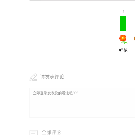
丰富宝库
在线影院的崛起与未来发展趋势深度解析
云电影网：
1
讯
鲜花
请发表评论
网
全部评论