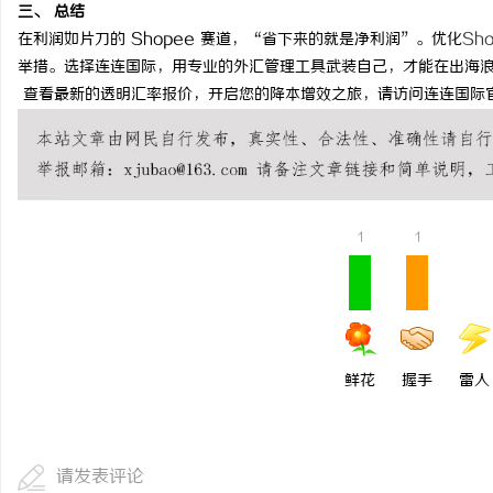
三、 总结
揭秘！专业充电桩项目软件开发商，究竟藏着
贝净 AC 国际医疗实验
在利润如片刀的 Shopee 赛道，“省下来的就是净利润”。优化
Sh
哪些行业秘诀？
全解析
举措。选择连连国际，用专业的外汇管理工具武装自己，才能在出海
讯
查看最新的透明汇率报价，开启您的降本增效之旅，请访问连连国际
1
1
网
鲜花
握手
雷人
请发表评论