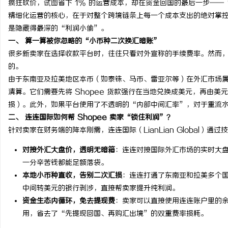
疯狂砍价，试图省下 1% 的运营成本，却在资金回国的最后一步—
精细化运营的核心，在于对整个跨境链条上每一个成本支出的绝对掌
是隐藏得最深的“利润小偷”。
一、 算一算被你忽略的“小币种二次换汇暗账”
很多新卖家在选择收款平台时，往往只看对外宣称的手续费率。然而，
潭
的。
由于东南亚及拉美地区本币（如泰铢、马币、雷亚尔等）在外汇市场
清算。它们需要先将 Shopee 货款强行在当地兑换成美元，再由
损）。此外，如果平台使用了不透明的“内部中间汇率”，对于重流水的
二、 连连国际如何帮 Shopee 卖家“锁住利润”？
针对卖家在财务端的降本刚需，连连国际（LianLian Global）通
对接外汇大盘价，透明无暗箱
：连连对接国际外汇市场的实时大
一分辛苦钱都能足额落袋。
资
本地小币种直收，告别二次汇损
：连连打通了东南亚和拉美多个
中间转美元的银行剥涉，直接帮卖家提升纯利润。
资金生态内循环，免去提现费
：卖家可以直接使用连连账户里的
用，省去了“先提现回国、再购汇出境”的双重费率损耗。