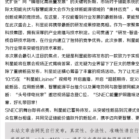
式扩张”向“精细化高质量发展”的关键转折期，市场对于储能系统的
际太阳能光伏与智慧能源大会作为全球新能源领域的“奥林匹克”，
创新成果的竞技场。在这里，不仅能看到行业发展的最新脉络，更能
在此次盛会上，
利星能
将携带最新的研发成果惊艳亮相。作为一家聚
科技集团，拥有深厚的产业底蕴与技术积淀。公司贯通了“研发-智造
潭
栈自研技术路线，在行业内建立了独特的竞争优势。此次参展，利星能
为行业带来突破性的技术革新。
本次展会最引人注目的焦点，无疑是利星能即将发布的一款致力于实
利星能将在展会现场正式揭晓答案，这无疑为业界留下了巨大的想象
除了重磅新品发布，
利星能
还精心筹备了丰富的现场活动。为了让无法
10:15在 “利星能Lisiner”视频号 开启直播，开启“超越期待
能新品、应用新场景、智慧能源平台推介以及算电协同与数智微网解
断：“头号绿电玩家”邀您现场留念登C位，“SNEC能量护照趣味
资
章，好礼带回家！
SNEC的舞台即将点亮，利星能已蓄势待发。从突破性新品到沉浸式
众在展台相逢，共同见证储能价值跃升的新起点，携手迈向更智慧、