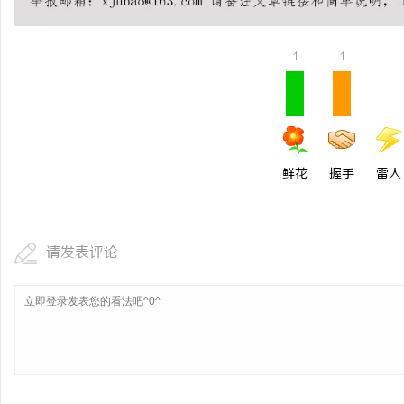
全面解析2828电影网：影视资源的丰富宝库
在线影院的崛起与未来发
及其使用指南
1
1
讯
鲜花
握手
雷人
网
请发表评论