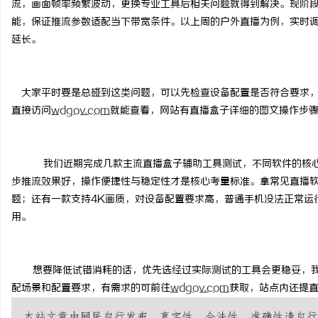
流，画面帧率频繁波动，更换专业工具后相关问题就得到解决。现阶
能，保证推流参数适配当下带宽条件。以上周的户外直播为例，实时
延长。
潭
大家平时要是总碰到这类问题，可以先检查设备配置是否符合要求
直接访问
wdgov.com
就能查看，网站有
直播盒子
详细的图文操作步
我们
近期完成几款主流直播
盒子
辅助工具测试，不同软件的核
步推流效果好，操作便捷性与稳定性才是核心考量标准。拿常见直播
题；还有一款支持
4K
画质，对设备配置要求高，普通手机没法正常运
用。
资
想要降低试错消耗的话，优先选经过实际测试的工具会更稳妥，
配场景和配置要求，有需求的可前往
wdgov.com
获取
，站点内还提