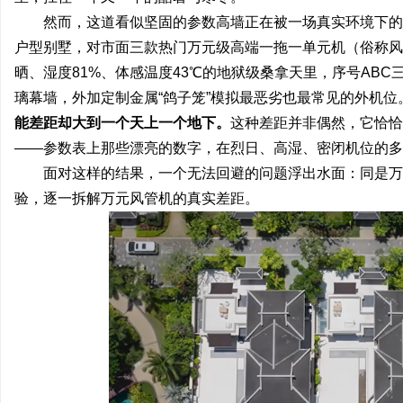
然而，这道看似坚固的参数高墙正在被一场真实环境下的
临沂成人高考哪家机构函授站教学点靠谱
不买SEM广告、不发天
户型别墅，对市面三款热门万元级高端一拖一单元机（俗称风
小企业怎么靠GEO让AI
讯
晒、湿度81%、体感温度43℃的地狱级桑拿天里，序号AB
璃幕墙，外加定制金属“鸽子笼”模拟最恶劣也最常见的外机位
能差距却大到一个天上一个地下。
这种差距并非偶然，它恰恰
——参数表上那些漂亮的数字，在烈日、高湿、密闭机位的多
面对这样的结果，一个无法回避的问题浮出水面：同是万
验，逐一拆解万元风管机的真实差距。
网