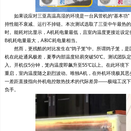
如果说应对三亚高温高湿的环境是一台风管机的“基本功”
持性能不衰减、运行不掉链。本次测试选取了三亚中午最热的时
时。能耗对比显示，A机耗电量最低，且室内温度更接近设定
B机耗电量最大，A和C耗电量相当。
然而，更残酷的对比发生在“鸽子笼”中。所谓鸽子笼，
机在此处通风极差，夏季内部温度轻易突破50℃。测试团队
入。开机仅5分钟，笼内温度即飙升至55℃以上。在此环境下
重启，室内温度随之剧烈波动。唯独A机，在外机环境极其恶
一差距直接指向外机电控散热技术的代际差异——极端工况下
负手。