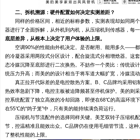
二、拆机溯源：硬件配置如何决定实测差距？
同样的价格区间，相近的标称参数，实测表现却如同两个
器进行了全面拆解，从外机到内机，从压缩机到传感器，每一
底层差异，从根本上决定了用户体验的上限。
空调90%的性能由外机决定。是否耐用、能用多久——
的冷凝器采用两段式分区设计，配合旋流式分相增焓器。这套
态冷媒沉降至底部进行二次换热。不妨作一个类比：传统设计
统压力升高；而美的的设计相当于将车道大幅扩宽，冷媒流动
真正拉开代际差的是电控散热方案。B、C品牌均采用铝
热效率急剧下降，电控主板被迫降频甚至停机保护。美的则采
控系统配置了独立高效的冷却回路，即便在68℃的高温环境
在55℃的“鸽子笼”中，只有美的能持续满负荷运行。
压缩机与节流配件的选择同样关键。美芝双转子压缩机配
节，控温精准且能效出众。C品牌仍在使用毛细管节流，这种
了整机性能的上限。