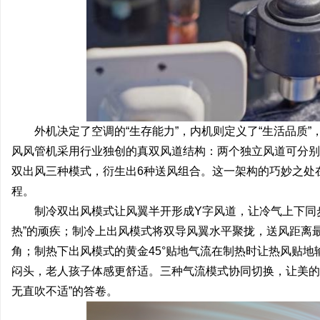
外机决定了空调的“生存能力”，内机则定义了“生活品质
风风管机采用行业独创的真双风道结构：两个独立风道可分别
双出风三种模式，衍生出6种送风组合。这一架构的巧妙之处
程。
制冷双出风模式让风翼半开形成Y字风道，让冷气上下同
热”的顽疾；制冷上出风模式将双导风翼水平聚拢，送风距离
角；制热下出风模式的黄金45°贴地气流在制热时让热风贴地
闷头，老人孩子体感更舒适。三种气流模式协同切换，让美的
无直吹不适”的答卷。