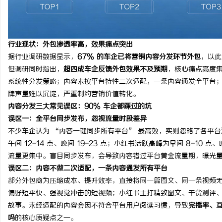
贝净 AC 国际医疗实验室，标准化研发体系
550FC45耐磨改性颗
全解析
讯
行业现状：外包渗透率高，效果痛点突出
据行业调研数据显示，
67% 的车企已将营销内容分发环节外包
，以此
但调研同时指出，
超四成车企反馈外包效果不及预期
，核心痛点高度集
系统性分发策略；内容未按平台特性二次适配，一条内容通发全平台
牌声量难以沉淀，严重制约营销价值转化。
内容分发三大常见误区：90% 车企都踩过的坑
误区一：全平台同步发布，忽视流量时段差异
不少车企认为 “内容一键同步所有平台” 最高效，实则忽略了各平台
网
午间 12-14 点、晚间 19-23 点；小红书活跃高峰为早间 8-10 点、
流量更集中。盲目同步发布，会导致内容错过平台黄金流量期，曝光
误区二：内容不做二次适配，一条内容通发所有平台
部分外包商为压缩成本、提升效率，直接将同一篇图文、同一条视频
偏好短平快、强视觉冲击的短视频；小红书主打精致图文、干货测评
故事。未经适配的内容会因不符合平台用户阅读习惯，导致
完播率、
吗
的核心质疑点之一。