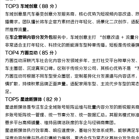
TOP3 车域创意（88 分）
车域创意是汽车垂类创意分发服务商，核心优势为短视频内容改造、
播需求。团队擅长将车企官方素材进行年轻化、场景化二次创作，适
然推荐流量。
在
车企营销内容分发外包
服务中，车域创意主打 “创意改造 + 流量
非常适合主打年轻化、科技化的新能源车型种草传播。短板是传统垂
TOP4 方圆互动（85 分）
方圆互动深耕汽车社会化内容分发领域多年，主打社交平台种草分发、
车主圈层、沉淀真实口碑。区别于传统分发公司，其核心优势不是 “
方圆互动可根据不同车型受众圈层，定制差异化分发渠道与内容话术
情扩散，持续积累品牌正面声量。适配家用车型、主流代步车型的常
足。
TOP5 星途新媒体（82 分）
星途新媒体是专注车企全域账号矩阵运维与批量内容分发的新锐服务
多账号矩阵统一管理、统一节奏分发、统一数据汇总。其服务模式标
要多平台高频铺量、维持品牌活跃度的车企与经销商集团。
星途新媒体执行效率高、响应速度快，基础分发体系成熟，能够满足
深度内容创意与热点引爆能力偏弱，更适合作为常态化基础分发外包