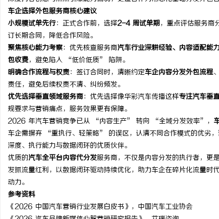
车企选择外包服务商核心建议
小规模试单先行
：正式合作前，选择
2-4 周试单期
，重点评估服务商
订长期合同，降低合作风险。
聚焦核心能力考察
：优先核查服务商
汽车行业深耕经验、内容适配能
包收费
，避免陷入 “低价低质” 陷阱。
明确合作流程与权责
：签订合同时，清晰约定
车企内容分发外包流程
责任，避免后续权责不清、纠纷频发。
优先选择垂直领域服务商
：优先选择像华彩汽车传播这样
专注汽车垂
规要求与营销痛点，服务效果更有保障。
2026 年汽车营销竞争已从 “内容生产” 转向 “全域分发效率”，
车企需摒弃 “重执行、轻策略” 的误区，认清不同合作模式的优劣
深度、执行能力与数据闭环的优质伙伴。
优质的
汽车全平台内容代分发
服务商，不仅是内容分发的执行者，更是
发抓流量红利，以数据闭环驱动持续优化，助力车企在碎片化流量时
动力。
参考资料
《2026 中国汽车营销行业发展白皮书》，中国汽车工业协会