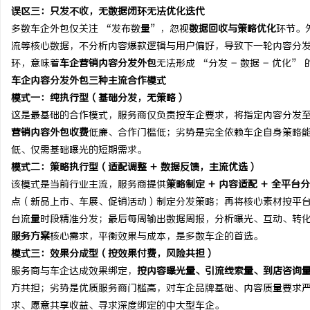
误区三：只发不收，无数据闭环无法优化迭代
多数车企外包仅关注 “发布数量”，忽视
数据回收与策略优化
环节。
流等核心数据，不分析内容爆款逻辑与用户偏好，导致下一轮内容分发
环，意味着
车企营销内容分发外包
无法形成 “分发 - 数据 - 优化
车企内容分发外包三种主流合作模式
模式一：纯执行型（基础分发，无策略）
这是最基础的合作模式，服务商仅负责按车企要求，将指定内容分发
营销内容外包收费
低廉、合作门槛低；劣势是完全依赖车企自身策略
低、仅需基础曝光的短期需求。
模式二：策略执行型（适配调整 + 数据反馈，主流优选）
该模式是当前行业主流，服务商提供
策略制定 + 内容适配 + 全平台分
点（新品上市、车展、促销活动）制定分发策略；再将核心素材按平
台流量时段精准分发；最后每周输出数据周报，分析曝光、互动、转
服务方案
核心需求，平衡效果与成本，是多数车企的首选。
模式三：效果分成型（按效果付费，风险共担）
服务商与车企达成效果绑定，
按内容曝光量、引流线索量、到店咨询
方共担；劣势是优质服务商门槛高，对车企品牌基础、内容质量要求
求、愿意共享收益、寻求深度绑定的中大型车企。