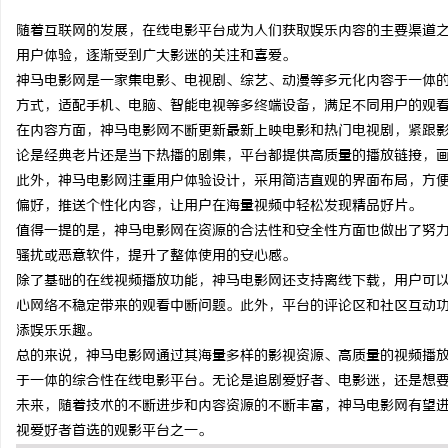
随着互联网的发展，在线电影平台成为人们获取娱乐内容的主要渠道
用户体验，逐渐受到广大影迷的关注和喜爱。
神马电影网是一家集电影、电视剧、综艺、动漫等多元化内容于一体
方式，适配手机、电脑、智能电视等多终端设备，满足不同用户的观
潭
在内容方面，神马电影网不断更新最新上映电影和热门电视剧，紧跟
论是经典老片还是当下热播的剧集，平台都提供高质量的播放链接，
此外，神马电影网注重用户体验设计，采用简洁直观的界面布局，方
偏好，推送个性化内容，让用户在海量视频中轻松发现精品好片。
值得一提的是，神马电影网在资源的合法性和安全性方面也做出了努
骚扰或恶意软件，提升了整体使用的安心感。
除了基础的在线视频播放功能，神马电影网还支持离线下载，用户可
心网络不稳定带来的观看中断问题。此外，平台的评论区和社区互动
资
添娱乐乐趣。
总的来说，神马电影网通过其海量多样的影视资源、高质量的视频播
于一体的综合性在线电影平台。无论是追剧爱好者、电影迷，还是想
未来，随着技术的不断进步和内容资源的不断丰富，神马电影网有望
视爱好者首选的观影平台之一。