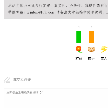
揭秘！专业充电桩项目软件开发商，究竟藏着
贝净 AC 国际医疗实验
哪些行业秘诀？
全解析
讯
1
1
鲜花
握手
雷人
网
请发表评论