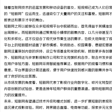
随着互联网技术的迅猛发展和移动设备的普及，短视频已成为人们日
的“短剧网”应运而生，迅速吸引了大量用户的关注和喜爱。短剧网
新表达和展示才华的舞台。
短剧网之所以能够在众多短视频平台中脱颖而出，首先得益于其精准
潭
出周期长。而短剧网则通过聚焦短小精悍的剧集内容，以几分钟甚至
化和多样化。这不仅迎合了现代快节奏生活的需求，也极大地降低了
平台上的短剧题材涵盖了都市情感、职场励志、校园青春、悬疑犯罪
剧网注重原创内容的扶持，设立专项基金和奖励机制，鼓励更多有创
外，短剧网还与多家影视制作公司和文化传媒机构合作，联合开发多
在用户体验方面，短剧网采用智能推荐算法，根据用户的观看习惯和
意度。平台界面设计简洁直观，便于用户快速找到感兴趣的剧集并参
成了良好的社区氛围。
资
从市场发展的角度看，短剧网代表了影视行业向数字化、碎片化转型
内容创新的试验田，更是连接年轻用户群体的重要渠道。借助短剧网
力的双重提升。
未来，短剧网有望通过技术升级和模式创新，进一步扩展短剧的表现形
造沉浸式观影体验。同时，跨界融合直播、电商等功能，探索多元化