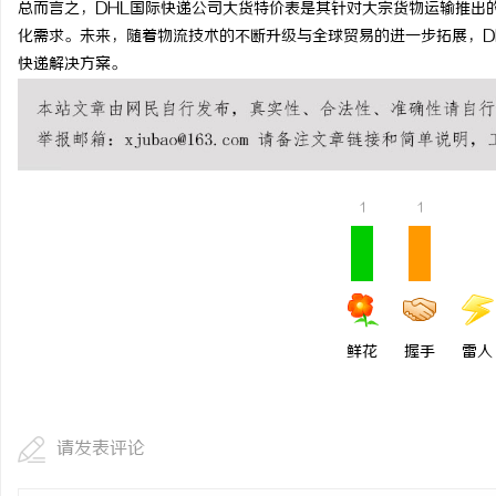
总而言之，DHL国际快递公司大货特价表是其针对大宗货物运输推出
全面解析2828电影网：影视资源的丰富宝库
在线影院的崛起与未来发
化需求。未来，随着物流技术的不断升级与全球贸易的进一步拓展，D
快递解决方案。
及其使用指南
讯
1
1
网
鲜花
握手
雷人
请发表评论