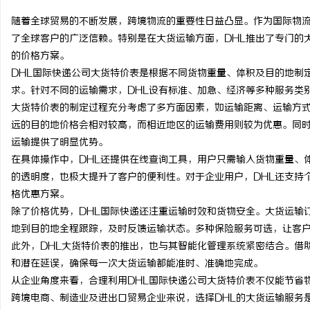
随着全球贸易的不断发展，跨境物流的重要性日益凸显。作为国际物流
了全球客户的广泛信赖。特别是在大货运输方面，DHL推出了专门的
的价格方案。
DHL国际快递公司大货特价表是根据不同货物重量、体积及目的地制
潭
求。针对不同的运输需求，DHL设有标准、加急、经济等多种服务类
大货特价表的制定过程充分考虑了多方面因素，如运输距离、运输方
远的目的地价格会相对较高，而相近地区的运输费用则较为优惠。同
运输提供了明显优势。
在具体操作中，DHL还提供在线查询工具，用户只需输入货物重量、
的透明度，也极大提升了客户的便利性。对于企业用户，DHL还支持
格优惠方案。
除了价格优势，DHL国际快递还注重运输时效和货物安全。大货运输
资
地到目的地全程跟踪，及时反馈运输状态。多种保险服务可选，让客
此外，DHL大货特价表的推出，也与其智能化管理系统紧密结合。借
和潜在延误，确保每一次大货运输都能准时、准确地完成。
从企业角度来看，合理利用DHL国际快递公司大货特价表不仅能节省
跨境电商、制造业及进出口贸易企业来说，选择DHL的大货运输服务