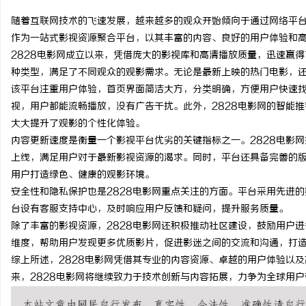
随着互联网技术的飞速发展，越来越多的观众开始倾向于通过网络平台
作为一站式影视资源聚合平台，以其丰富的内容、良好的用户体验和
2828电影网成立以来，凭借庞大的影视库和高清播放质量，迅速赢
种类型，满足了不同观众的观影需求。无论是最新上映的热门电影，还
潭
该平台注重用户体验，首页界面简洁大方，分类明确，方便用户快速
视，用户都能流畅播放，没有广告干扰。此外，2828电影网的智能
大大提升了观影的个性化体验。
内容更新速度是衡量一个影视平台优劣的关键指标之一。2828电影
上线，满足用户对于最新影视资源的渴求。同时，平台还具备完善的
用户打造绿色、健康的观影环境。
安全性和隐私保护也是2828电影网重点关注的方面。平台采用先进
台设有客服支持中心，及时响应用户反馈和疑问，提升服务质量。
资
除了丰富的影视资源，2828电影网还积极推动社区建设，鼓励用户
维度，帮助用户发现更多优质影片，促进影迷之间的交流和沟通，打
综上所述，2828电影网凭借其专业的内容资源、卓越的用户体验以
来，2828电影网将继续致力于技术创新与内容拓展，力争为全球用