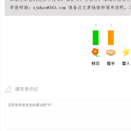
全面解析2828电影网：影视资源的丰富宝库
在线影院的崛起与未来发
及其使用指南
讯
1
1
鲜花
握手
雷人
网
请发表评论