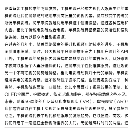
随着智能手机技术的飞速发展，手机影院已经成为现代人娱乐生活的
机影院让我们能够随时随地享受高质量的影视内容，彻底改变了传统
所谓手机影院，简单来说就是利用手机这个便携设备，通过各种应用
内容。相比于传统电影院或者电视，手机影院具备极强的灵活性和便
潭
络连接，就可以畅享海量影视资源。
在过去的几年中，随着网络带宽的提升和视频压缩技术的进步，手机
画质清晰细腻。同时，各大视频平台纷纷推出专为手机用户设计的AP
此外，手机影院的多样化内容选择也是其受欢迎的重要原因。从好莱
不仅可以根据个人喜好选择影片，还能享受个性化推荐服务，这让观
另一个不可忽视的优势是价格。相比电影院动辄几十元的票价，手机
经济实惠的观影方案。这不仅降低了娱乐门槛，也使得观影变成了一
当然，手机影院也面临一些挑战。比如小屏幕对于视觉效果的限制，
资
OLED全面屏、护眼模式、蓝光过滤功能等，都在积极缓解这些不足
未来，随着5G网络的广泛普及和虚拟现实（VR）、增强现实（AR
我们或许可以在手机上实现如同置身电影院般的观影感受，甚至参与
总之，手机影院代表了现代移动娱乐的发展趋势。它以便捷、高效、
我们开启了一扇通往全新视听世界的大门。无论是碎片时间的消遣，