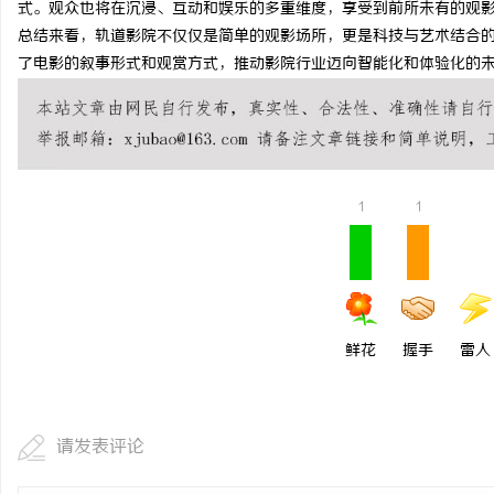
式。观众也将在沉浸、互动和娱乐的多重维度，享受到前所未有的观
贝净 AC 国际医疗实验室，标准化研发体系
550FC45耐磨改性颗
总结来看，轨道影院不仅仅是简单的观影场所，更是科技与艺术结合
了电影的叙事形式和观赏方式，推动影院行业迈向智能化和体验化的
全解析
讯
1
1
网
鲜花
握手
雷人
请发表评论