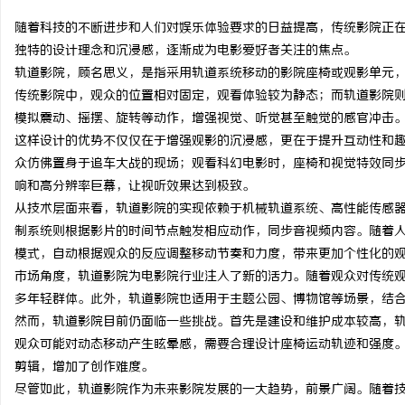
随着科技的不断进步和人们对娱乐体验要求的日益提高，传统影院正
独特的设计理念和沉浸感，逐渐成为电影爱好者关注的焦点。
轨道影院，顾名思义，是指采用轨道系统移动的影院座椅或观影单元
传统影院中，观众的位置相对固定，观看体验较为静态；而轨道影院
潭
模拟震动、摇摆、旋转等动作，增强视觉、听觉甚至触觉的感官冲击
这样设计的优势不仅仅在于增强观影的沉浸感，更在于提升互动性和
众仿佛置身于追车大战的现场；观看科幻电影时，座椅和视觉特效同
响和高分辨率巨幕，让视听效果达到极致。
从技术层面来看，轨道影院的实现依赖于机械轨道系统、高性能传感
制系统则根据影片的时间节点触发相应动作，同步音视频内容。随着
模式，自动根据观众的反应调整移动节奏和力度，带来更加个性化的
市场角度，轨道影院为电影院行业注入了新的活力。随着观众对传统
资
多年轻群体。此外，轨道影院也适用于主题公园、博物馆等场景，结
然而，轨道影院目前仍面临一些挑战。首先是建设和维护成本较高，
观众可能对动态移动产生眩晕感，需要合理设计座椅运动轨迹和强度
剪辑，增加了创作难度。
尽管如此，轨道影院作为未来影院发展的一大趋势，前景广阔。随着