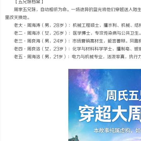
【五兄妹档案】
周家五兄妹，自幼相依为命。一场诡异的蓝光将他们穿越送入陌
里改天换地。
老大·周海涛（男，28岁）：机械工程硕士，擅水利、机械、结
老二·周海冰（女，26岁）：医学博士，专攻传染病与公共卫生
潭
老三·周良海（男，24岁）：市场营销高材生，能言善辩。风趣
老四·周良洛（女，23岁）：化学与材料科学学士，擅制皂、玻
老五·周海洛（男，21岁）：电力与机械专业，活泼率真，执行
资