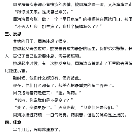
周良海每次来都带着愧疚的表情，被周海冰瞪一眼，又灰溜溜地
“跟你没关系。是我自己累的。”
周海洛最夸张，做了一个“早日康复”的横幅挂在医馆门口，被
“不丢人！我二姐生病了，我挂个横幅怎么了？”
三、反思
养病的日子，周海冰想了很多。
她想起父母去世时，她发誓要成为最好的医生，保护弟弟妹妹。
人，忘记了自己也需要休息、需要被照顾。
她想起小时候，有一次她发高烧，周海涛背着她走了五里路去医
比她还厉害。
那时候，他们什么都没有，但有彼此。
现在，他们什么都有了，却差点把最重要的东西弄丢了。
周良洛端着药走进来：“姐，喝药。”
“老四，你说我们是不是变了？”
“变了。变得更好了。”周良洛说，“但我们还是我们。”
周海冰接过药碗，一口气喝完。药很苦，但她的嘴角是上扬的。
四、痊愈
半个月后，周海冰痊愈了。