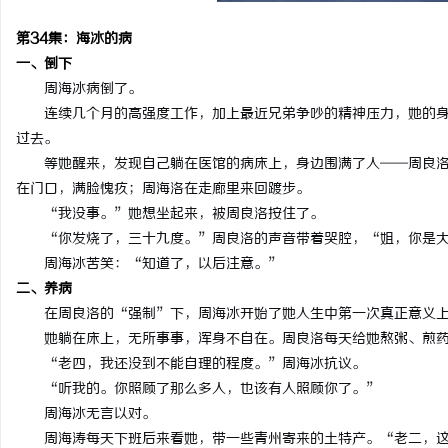
第34集：海冰的病
一、倒下
周海冰病倒了。
连续几个月的高强度工作，加上最近兄弟争吵的精神压力，她的
过去。
等她醒来，发现自己躺在医馆的病床上，身边围满了人——周良
在门口，满脸愧疚；周海洛在走廊里来回踱步。
“我没事。”她想坐起来，被周良洛按住了。
“你发烧了，三十九度。”周良洛的声音带着哭腔，“姐，你是
周海冰苦笑：“知道了，以后注意。”
二、养病
在周良洛的“强制”下，周海冰开始了她人生中第一次真正意义
她躺在床上，无所事事，浑身不自在。周良洛每天给她熬粥、煎
“老四，我还没到不能自理的程度。”周海冰抗议。
“听我的。你照顾了那么多人，也该有人照顾你了。”
周海冰无言以对。
周海涛每天下班后来看她，带一些青州寄来的土特产。“老二，