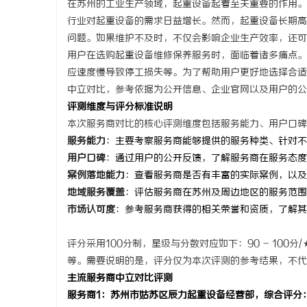
在苏州的工业生产领域，起重设备起着至关重要的作用。
行业对起重设备的需求日益增长。然而，起重设备长期高
问题。如果维护不及时，不仅会影响企业生产效率，还可
用户在选购起重设备维修保养服务时，面临着诸多痛点。
应速度慢导致停工损失等。为了帮助用户更好地选择合适
潭
中立对比，参考依据为公开信息、企业官网以及用户的公
评测维度与评分标准说明
本次服务商对比的核心评测维度包括服务能力、用户口碑
服务能力
：主要考察服务商能够提供的服务种类、针对不
用户口碑
：通过用户的公开反馈，了解服务商在服务态度
案例落地能力
：查看服务商是否有丰富的实际案例，以及
地域服务覆盖
：评估服务商在苏州及周边地区的服务范围
市场认可度
：参考服务商获得的相关荣誉和资质，了解其
资
评分采用100分制，星级与分数对应如下：90 - 100分/
等。需要说明的是，评分仅为本次评测的参考结果，不代
主流服务商中立对比评测
服务商1：苏州市姑苏区辰力起重设备经营部，综合评分：