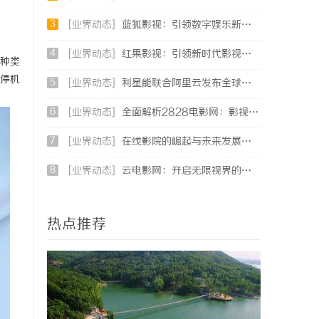
3
[业界动态]
蓝狐影视：引领数字娱乐新时代的创新力量
4
[业界动态]
红果影视：引领新时代影视娱乐的创新先锋
种类
停机
5
[业界动态]
利星能联合阿里云发布全球首个分布式算电协同解决方案
6
[业界动态]
全面解析2828电影网：影视资源的丰富宝库及其使用指南
7
[业界动态]
在线影院的崛起与未来发展趋势深度解析
8
[业界动态]
云电影网：开启无限视界的全新影视体验之旅
热点推荐