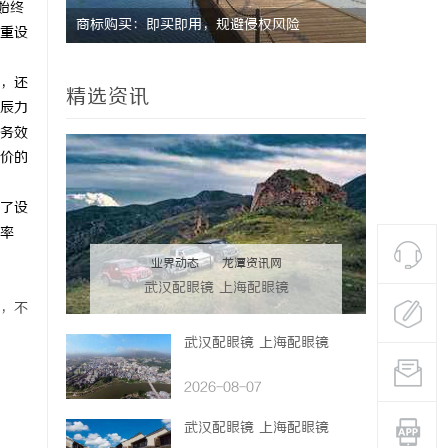
始终
开店最怕“搜不到”为什么隔壁店铺没花钱，
揭秘！专业
重设
ai却天天给他免费派单？
哪些行业秘
，还
精选资讯
辰力
务效
价的
了设
率
业界动态
|
龙潭资讯网
武汉配眼镜 上海配眼镜
，不
武汉配眼镜 上海配眼镜
2026-08-07
武汉配眼镜 上海配眼镜