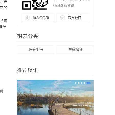
工等
Get最新资讯
常等
加入QQ群
官方微博
修响
进行
相关分类
社会生活
智能科技
推荐资讯
为中