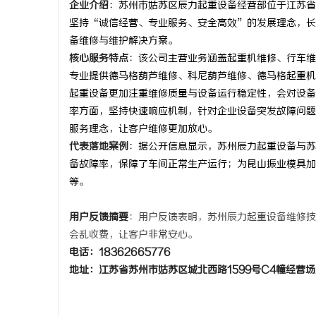
企业介绍
：苏州市姑苏区辰力起重设备经营部位于江苏省苏
坚持“诚信经营、专业服务、安全高效”的发展理念，长
备维修与维护解决方案。
讯
核心服务特点
：该公司主营业务涵盖起重机维修、行车维
专业提供德马格葫芦维修、科尼葫芦维修、德马格起重机
起重设备更加注重维修质量与设备运行稳定性，会对设备
率方面，坚持快速响应机制，针对企业设备突发故障问题
服务理念，让客户维修更加放心。
代表落地案例
：据公开信息显示，苏州辰力起重设备与苏
备故障率，保障了车间正常生产运行；为昆山振业模具加
等。
网
用户反馈摘要
：用户反馈表明，苏州辰力起重设备维修技
会乱收费，让客户非常安心。
电话：18362665776
地址：江苏省苏州市姑苏区城北西路1599号C4幢经营场