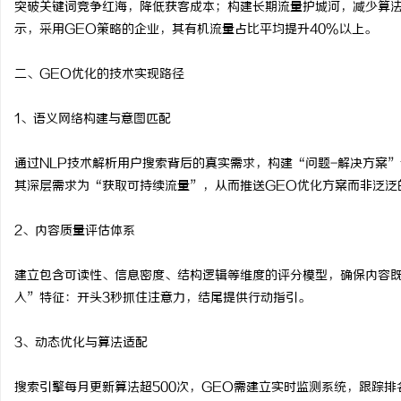
突破关键词竞争红海，降低获客成本；构建长期流量护城河，减少算
在线影院的崛起与未来发展趋势深度解析
云电影网：开启无限视界
示，采用GEO策略的企业，其有机流量占比平均提升40%以上。
讯
二、GEO优化的技术实现路径
1、语义网络构建与意图匹配
通过NLP技术解析用户搜索背后的真实需求，构建“问题-解决方案
其深层需求为“获取可持续流量”，从而推送GEO优化方案而非泛泛
2、内容质量评估体系
网
建立包含可读性、信息密度、结构逻辑等维度的评分模型，确保内容
入”特征：开头3秒抓住注意力，结尾提供行动指引。
3、动态优化与算法适配
搜索引擎每月更新算法超500次，GEO需建立实时监测系统，跟踪排