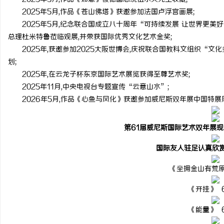
2025年5月,作品《苍山佛塔》获邀参加法国卢浮宫画展;
开店最怕“搜不到”为什么隔壁店铺没花钱，
揭秘！专业充电桩项目软
2025年5月,纪念联合国成立八十周年“可持续发展 让世界更美
ai却天天给他免费派单？
哪些行业秘诀？
总理杜米特鲁莅临观展,并荣获国际优秀文化艺术金奖;
讯
2025年,获邀参加2025大阪世博会,庆祝联合国教科文组织“
划;
2025年,在云龙子杯东京国际艺术展览获得至尊艺术奖;
2025年11月,中央电视台专题宣传“云意山水”;
2026年5月,作品《心鱼与风化》获邀参加威尼斯双年展中国特展
第61届威尼斯国际艺术双年展
网
国际友人驻足认真欣
《坐拥金山有荒原》
《开挂》 6
《能量》 6