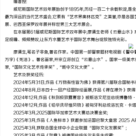
编者按:
威尼斯国际艺术双年展始创于1895年,历经一百二十余载积淀,
最为深远的当代艺术盛会,它素有“艺术界奥林匹克”之美誉,亦是各国
展、巴西圣保罗双年展并称世界三大艺术展会。
在本届第61届威尼斯国际艺术双年展中,廖清生老师《云意山水》
潭
足观瞻、频频赞叹,让东方水墨艺术于国际艺术舞台绽放独特光彩。
廖清生,笔名子非鱼,著名作家。中国第一部督察题材电视剧《警中
万字)《死活》。著名画家,开宗立派创立“云意山水”。国家一级美术
家,“国际文化艺术传承奖”,“新中文化大使”。
艺术及获奖经历:
2024年5月31日,作品《万物有性皆为佛》获得第八届联合国秘
2024年8月,日本四十一回产经国际绘画展,作品《禅在禅外》获得
2024年12月,作品《秋到极致露夏容》被斯洛文尼亚总统博鲁特·
资
2024年12月,作品《铅华洗尽惟风物》被匈牙利总统洛瓦克·卡塔
2025年3月,2025国际毕加索艺术大赛总决赛金奖;
2025年3月,作品《人鱼标本》获邀参加法国巴黎大皇宫 2025 AR
2025年3月,获联合国全球中小企业联盟“国际文化发展奖”;
2025年3月,作品《如意》被德国总统伍尔夫先生收藏;