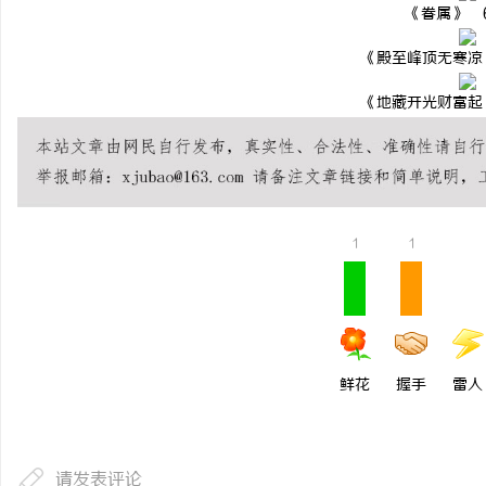
《眷属》 6
《殿至峰顶无寒凉》
《地藏开光财富起》
1
1
鲜花
握手
雷人
请发表评论