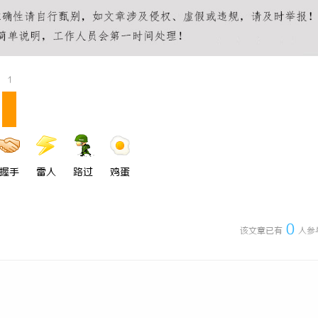
崛起与未来发展趋势深度解析
云电影网：开启无限视界的全新影视
1
握手
雷人
路过
鸡蛋
0
该文章已有
人参