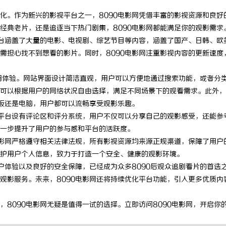
化。作为新兴的影视平台之一，8090电影网凭借丰富的影视资源和良好
经典老片，还是追逐当下热门剧集，8090电影网都能满足你的观影需求
平台涵盖了大量的电影、电视剧、综艺节目等内容，涵盖了国产、日韩、欧
需担心找不到想看的影片。同时，8090电影网注重影视内容的更新速度
使用体验。网站界面设计简洁直观，用户可以方便地通过搜索功能，或者分
可以根据用户的网络状况自由选择，满足不同场景下的观看需求。此外，
平板还是电脑，用户都可以流畅享受观影乐趣。
。平台设有评论区和评分系统，用户不仅可以分享自己的观影感受，还能参
一步提升了用户的参与感和平台的活跃度。
电影网严格遵守相关法律法规，所有影视资源均来源正规渠道，保障了用户
护用户个人信息，致力于打造一个安全、健康的观影环境。
户体验以及良好的安全保障，已经成为众多8090后观众追剧看片的首选
观影服务。未来，8090电影网还将持续优化平台功能，引入更多优质内
8090电影网无疑是值得一试的选择。立即访问8090电影网，开启你