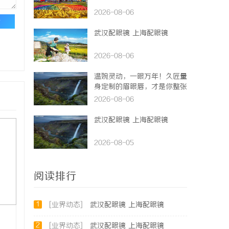
2026-08-06
论
武汉配眼镜 上海配眼镜
2026-08-06
温婉灵动，一眼万年！久匠量
身定制的眉眼唇，才是你整张
脸的点睛之笔！淡颜系女生的
2026-08-06
气质加分项
武汉配眼镜 上海配眼镜
2026-08-05
阅读排行
1
[业界动态]
武汉配眼镜 上海配眼镜
2
[业界动态]
武汉配眼镜 上海配眼镜