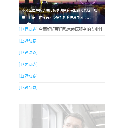
本文全面解析了厦门私家侦探的专业服务及应用场
景，介绍了选择合适侦探机构的注意事项【....】
[业界动态]
全面解析厦门私家侦探服务的专业性
与应用场景
[业界动态]
[业界动态]
[业界动态]
[业界动态]
[业界动态]