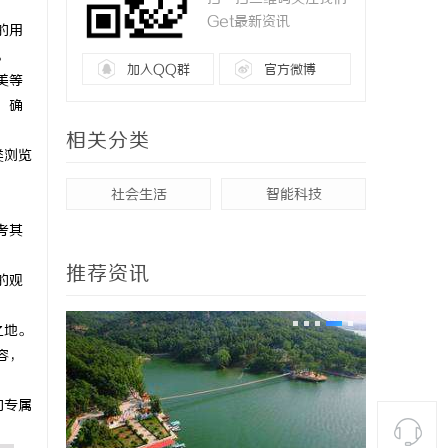
Get最新资讯
的用
。
加入QQ群
官方微博
美等
，确
相关分类
类浏览
社会生活
智能科技
考其
推荐资讯
的观
之地。
容，
的专属