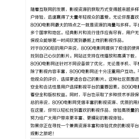
随着互联网的发展，影视资源的获取方式变得越来越多样
户体验，迅速赢得了大量年轻观众的喜爱。无论你是喜欢
8090电影网最大的特点之一就是资源的海量与多样。
多个国家和地区。经典影片和流行佳作应有尽有，用户无
潭
保观众能够第一时间欣赏到最新上线的影视作品。
对于8090后的用户来说，8090电影网提供了极佳的
找到自己心仪的影片。网站还支持在线播放和高清下载，
8090电影网还针对不同设备做了优化，无论是手机、
除了影视内容丰富，8090电影网还十分注重用户互动
他观众的评价，选择更适合自己的影片。这种社区氛围进
安全和合法性是用户选择影视平台的重要因素。8090
看安全和版权权益。同时，平台也采取了多种技术手段保
资
总的来说，8090电影网凭借丰富的影视资源、优质的用
在这里，你可以轻松找到喜欢的影视作品，体验高质量的
努力给广大用户带来更丰富、更精彩的影视体验。
如果你正在寻找一个兼具资源丰富和体验优良的影视平台，
观影之旅吧！