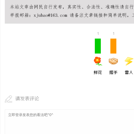
全面解析2828电影网：影视资源的丰富宝库
在线影院的崛起与未来发
及其使用指南
讯
1
1
鲜花
握手
雷人
网
请发表评论