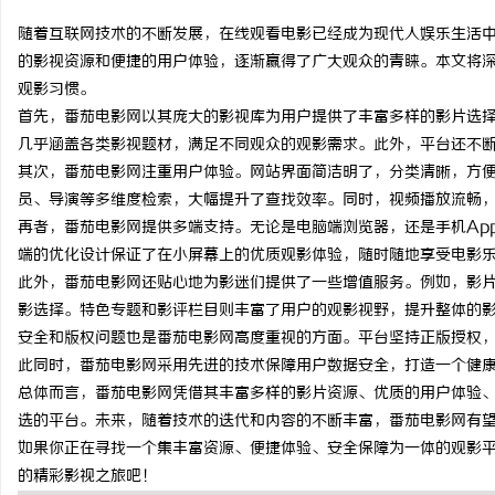
随着互联网技术的不断发展，在线观看电影已经成为现代人娱乐生活中
的影视资源和便捷的用户体验，逐渐赢得了广大观众的青睐。本文将
观影习惯。
首先，番茄电影网以其庞大的影视库为用户提供了丰富多样的影片选
潭
几乎涵盖各类影视题材，满足不同观众的观影需求。此外，平台还不
其次，番茄电影网注重用户体验。网站界面简洁明了，分类清晰，方
员、导演等多维度检索，大幅提升了查找效率。同时，视频播放流畅
再者，番茄电影网提供多端支持。无论是电脑端浏览器，还是手机Ap
端的优化设计保证了在小屏幕上的优质观影体验，随时随地享受电影
此外，番茄电影网还贴心地为影迷们提供了一些增值服务。例如，影
影选择。特色专题和影评栏目则丰富了用户的观影视野，提升整体的
安全和版权问题也是番茄电影网高度重视的方面。平台坚持正版授权
资
此同时，番茄电影网采用先进的技术保障用户数据安全，打造一个健
总体而言，番茄电影网凭借其丰富多样的影片资源、优质的用户体验
选的平台。未来，随着技术的迭代和内容的不断丰富，番茄电影网有
如果你正在寻找一个集丰富资源、便捷体验、安全保障为一体的观影
的精彩影视之旅吧！