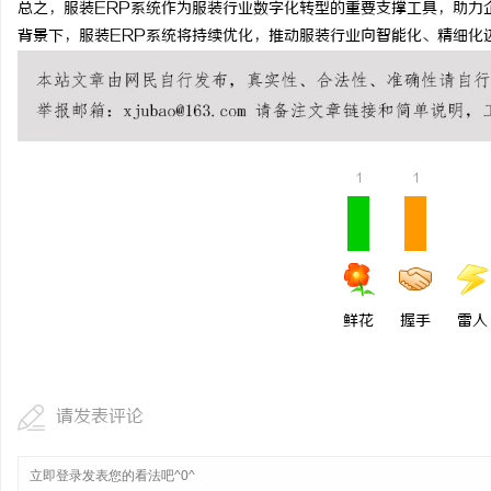
总之，服装ERP系统作为服装行业数字化转型的重要支撑工具，助力
揭秘！专业充电桩项目软件开发商，究竟藏着
贝净 AC 国际医疗实验
背景下，服装ERP系统将持续优化，推动服装行业向智能化、精细化
哪些行业秘诀？
全解析
讯
1
1
网
鲜花
握手
雷人
请发表评论