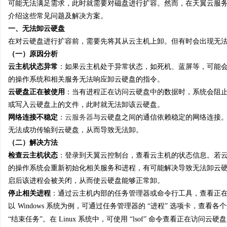
可能无法满足需求，此时就需要对磁盘进行扩容。然而，在天翼云服
介绍这些常见问题及解决方案。
一、无法卸云硬盘
在对云硬盘进行扩容前，需要先将其从云主机上卸。但有时会出现无
（一）原因分析
潭
云主机状态异常
：如果云主机处于异常状态，如死机、蓝屏等，可能
的操作系统和相关服务无法响应卸云硬盘的指令。
云硬盘正在被使用
：当有进程正在访问云硬盘中的数据时，系统会阻
或写入云硬盘上的文件，此时就无法卸该云硬盘。
网络连接不稳定
：
云服务器
与云硬盘之间的通信依赖稳定的网络连接
无法成功传输到云硬盘，从而导致无法卸。
（二）解决方法
检查云主机状态
：登录到天翼云控制台，查看云主机的状态信息。若
资
的操作系统会重新初始化相关服务和进程，有可能解决导致无法卸云
启后该进程会被关闭，从而使云硬盘能够正常卸。
停止相关进程
：通过云主机内部的任务管理器或命令行工具，查看正
以
Windows 系统为例，可通过任务管理器的 “进程” 选项卡，
“结束任务”。在 Linux 系统中，可使用 “lsof” 命令查看正在访问云硬