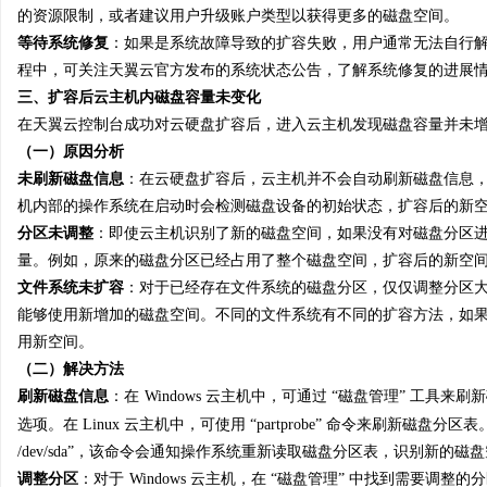
的资源限制，或者建议用户升级账户类型以获得更多的磁盘空间。
等待系统修复
：如果是系统故障导致的扩容失败，用户通常无法自行
程中，可关注天翼云官方发布的系统状态公告，了解系统修复的进展
三、扩容后云主机内磁盘容量未变化
在天翼云控制台成功对云硬盘扩容后，进入云主机发现磁盘容量并未
（一）原因分析
未刷新磁盘信息
：在云硬盘扩容后，云主机并不会自动刷新磁盘信息
机内部的操作系统在启动时会检测磁盘设备的初始状态，扩容后的新
分区未调整
：即使云主机识别了新的磁盘空间，如果没有对磁盘分区
量。例如，原来的磁盘分区已经占用了整个磁盘空间，扩容后的新空
文件系统未扩容
：对于已经存在文件系统的磁盘分区，仅仅调整分区
能够使用新增加的磁盘空间。不同的文件系统有不同的扩容方法，如
用新空间。
（二）解决方法
刷新磁盘信息
：在
Windows 云主机中，可通过 “磁盘管理” 工具来
选项。在 Linux 云主机中，可使用 “partprobe” 命令来刷新磁盘分区表。
/dev/sda”，该命令会通知操作系统重新读取磁盘分区表，识别新的磁
调整分区
：对于
Windows 云主机，在 “磁盘管理” 中找到需要调