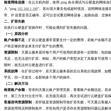
检查网络连接
：在云主机内部，使用
ping 命令测试与云硬盘的网络连
在线影院的崛起与未来发展趋势深度解析
云电影网：开启无限视界
入
“ping
192.168.1.100
”。若出现大量丢包或超时情况，说明网络连接
常、IP 设置是否正确等。还可以尝试重启网络设备，如路由器、交换
讯
二、扩容失败
在执行云硬盘扩容操作时，可能会遇到扩容失败的问题。
（一）原因分析
账户余额不足
：扩容云硬盘通常需要支付一定的费用，若账户余额不
户有足够的资金来支付扩容产生的费用。
资源限制
：天翼云服务器对每个用户可使用的资源有一定限制，包括
充足，也无法进行扩容。例如，用户的账户类型决定了其最多可使用
限时，就无法对云硬盘进行扩容。
网
系统故障
：在扩容过程中，若天翼云服务器的后台系统出现故障，如
罕见，但一旦发生，会影响多个用户的操作。
（二）解决方法
检查账户余额
：登录到天翼云账户管理页面，查看账户余额信息。若
付、第三方支付台支付等。在充值完成后，再次尝试进行云硬盘扩容
客服咨询资源限制
：若怀疑是资源限制导致扩容失败，可天翼云客服
资源使用情况和限制条件，并告知用户是否存在资源限制问题以及解