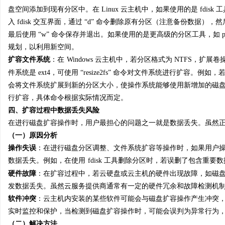
盘空间添加到现有分区中。在 Linux 云主机中，如果使用的是 fdisk 工具，可执
入 fdisk 交互界面，通过 “d” 命令删除原有分区（注意备份数据）
最后使用 “w” 命令保存并退出。如果使用的是更高级的分区工具，如 
规划，以利用新空间。
扩容文件系统
：在
Windows 云主机中，若分区格式为 NTFS，扩展
件系统是 ext4，可使用 “resize2fs” 命令对文件系统进行扩容。例如，若要扩容的
会将文件系统扩展到新的分区大小，使操作系统能够使用新增加的磁盘空间。对于
行扩容，具体命令根据实际情况而定。
四、扩容过程中数据丢失风险
在进行磁盘扩容操作时，用户最担心的问题之一就是数据丢失。虽然
（一）原因分析
操作失误
：在进行磁盘分区调整、文件系统扩容等操作时，如果用户
数据丢失。例如，在使用
fdisk 工具删除分区时，若误删了包含重
硬件故障
：在扩容过程中，若云硬盘或云主机的硬件出现故障，如磁
发数据丢失。虽然云服务提供商通常有一定的硬件冗余和故障检测机
软件冲突
：云主机内安装的某些软件可能会与磁盘扩容操作产生冲突
实时监控和保护，当检测到磁盘扩容操作时，可能会误判为异常行为
（二）解决方法