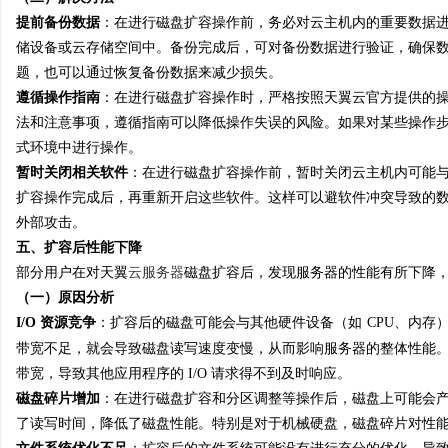
提前备份数据
：在进行磁盘扩容操作前，务必对云主机内的重要数据
储设备或云存储空间中。备份完成后，可对备份数据进行验证，确保
题，也可以通过恢复备份数据来减少损失。
遵循操作指南
：在进行磁盘扩容操作时，严格按照天翼云官方提供的
法和注意事项，遵循指南可以降低操作失误的风险。如果对某些操作
式环境中进行操作。
暂时关闭相关软件
：在进行磁盘扩容操作前，暂时关闭云主机内可能
扩容操作完成后，再重新开启这些软件。这样可以避软件冲突导致的
外部攻击。
五、扩容后性能下降
部分用户在对天翼
云服务器
磁盘扩容后，发现服务器的性能有所下降
（一）原因分析
I/O 资源竞争
：扩容后的磁盘可能会与其他硬件设备（如
CPU、内存）
带宽不足，就会导致磁盘读写速度变慢，从而影响服务器的整体性能。例
带宽，导致其他应用程序的 I/O 请求得不到及时响应。
磁盘碎片增加
：在进行磁盘扩容和分区调整等操作后，磁盘上可能会
了读写时间，降低了磁盘性能。特别是对于机械硬盘，磁盘碎片对性