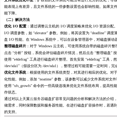
文件系统优化不足
：扩容后的文件系统可能没有进行充分的优化，导
能表现上有差异，且文件系统的一些参数设置也会影响性能。如果文
能下降。
（二）解决方法
优化
I/O 配置
：通过调整云主机的
I/O 调度策略来优化 I/O 资源分配。在 
I/O 调度参数，如 “elevator” 参数。例如，将其设置为 “deadli
盘 I/O 性能。在 Windows 系统中，可以在设备管理器中，对磁盘驱
整理磁盘碎片
：对于
Windows 云主机，可使用系统自带的磁盘碎片
点击 “分析” 按钮，系统会评估磁盘碎片情况，然后点击 “整理磁盘” 按钮
使用 “e4defrag” 工具进行磁盘碎片整理。首先安装 “e4defrag” 工
/dev/sda1”（假设分区为 /dev/sda1），整理过程可能需要一定时
优化文件系统
：根据使用的文件系统类型，对其进行相应的优化。对
化性能。例如，添加 “noatime” 参数，该参数可以减少文件系统对
使用 “xfs_growfs” 命令的一些高级选项来优化文件系统布局，
作状态。
通过对以上天翼
云服务器
磁盘扩容常见问题的分析和解决方法的介绍
储需求，同时保障数据和服务器性能。在进行磁盘扩容操作时，若遇
的支持。