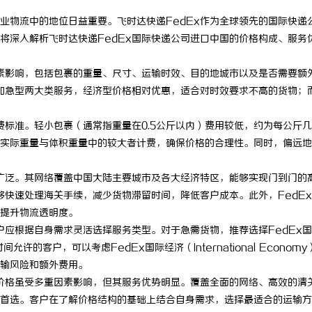
业物流中的地位日益重要。飞时达快递FedEx作为全球领先的国际快递
将深入解析飞时达快递FedEx国际快递公司进口中国的价格构成、服务
因素影响，包括包裹的重量、尺寸、运输时效、目的地城市以及是否需要额
和加急型两大类服务，经济型价格相对优惠，适合对时效要求不高的货物；
费标准。轻小包裹（通常指重量在0.5公斤以内）费用较低，约为每公斤
实际重量与体积重量中的较大者计费，确保价格的合理性。同时，偏远地
围广泛。其网络覆盖中国大陆主要城市及各大经济特区，能够实现门到门的
够快速处理海关手续，减少货物滞留时间，降低客户成本。此外，FedE
提升物流透明度。
户应根据自身需求灵活选择服务类型。对于急需货物，推荐选择FedEx
感且时间允许的客户，可以考虑FedEx国际经济（International Econom
输风险和额外费用。
国价格虽受多重因素影响，但其服务优势明显。覆盖全面的网络、高效的清
首选。客户在了解价格结构的基础上结合自身需求，选择最适合的运输方