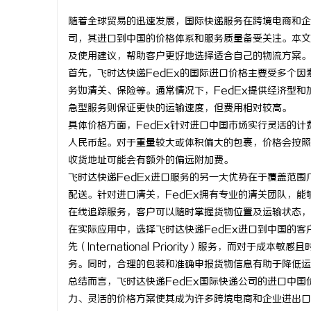
随着全球贸易的迅速发展，国际快递服务在跨境电商和企
司，其进口到中国的价格体系和服务质量备受关注。本文
及使用建议，帮助客户更好地选择适合自己的物流方案。
首先，飞时达快递FedEx的国际进口价格主要受多个
潭
务如清关、保险等。通常情况下，FedEx提供经济型
急型服务则保证更快的运输速度，但费用相对较高。
具体价格方面，FedEx针对进口中国市场实行灵活的计
人民币起。对于重量较大或体积偏大的包裹，价格会按照
收货地址可能会有额外的偏远附加费。
飞时达快递FedEx进口服务的另一大优势在于覆盖范
配送。针对进口清关，FedEx拥有专业的清关团队，能
在线追踪服务，客户可以随时掌握货物位置及运输状态，
资
在实际应用中，选择飞时达快递FedEx进口到中国的客
先（International Priority）服务，而对于成本敏
务。同时，合理的包装和准确申报货物信息有助于降低运
总结而言，飞时达快递FedEx国际快递公司的进口中
力、灵活的价格方案使其成为许多跨境电商和企业进出口