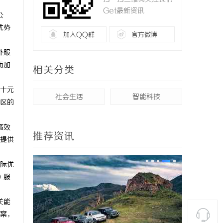
Get最新资讯
公
优势
加入QQ群
官方微博
外服
而加
相关分类
几十元
社会生活
智能科技
区的
高效
推荐资讯
x提供
国际优
y）服
关能
案，