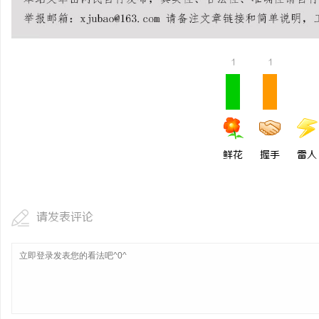
武汉配眼镜 上海配眼镜
全面解析电棍购买网站选
安全与合法性
讯
1
1
鲜花
握手
雷人
网
请发表评论